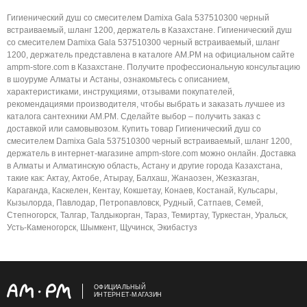
Гигиенический душ со смесителем Damixa Gala 537510300 черный
встраиваемый, шланг 1200, держатель в Казахстане. Гигиенический душ
со смесителем Damixa Gala 537510300 черный встраиваемый, шланг
1200, держатель представлена в каталоге AM.PM на официальном сайте
ampm-store.com в Казахстане. Получите профессиональную консультацию
в шоуруме Алматы и Астаны, ознакомьтесь с описанием,
характеристиками, инструкциями, отзывами покупателей,
рекомендациями производителя, чтобы выбрать и заказать лучшее из
каталога сантехники AM.PM. Сделайте выбор – получить заказ с
доставкой или самовывозом. Купить товар Гигиенический душ со
смесителем Damixa Gala 537510300 черный встраиваемый, шланг 1200,
держатель в интернет-магазине ampm-store.com можно онлайн. Доставка
в Алматы и Алматинскую область, Астану и другие города Казахстана,
такие как: Актау, Актобе, Атырау, Балхаш, Жанаозен, Жезказган,
Караганда, Каскелен, Кентау, Кокшетау, Конаев, Костанай, Кульсары,
Кызылорда, Павлодар, Петропавловск, Рудный, Сатпаев, Семей,
Степногорск, Талгар, Талдыкорган, Тараз, Темиртау, Туркестан, Уральск,
Усть-Каменогорск, Шымкент, Щучинск, Экибастуз
ОФИЦИАЛЬНЫЙ
ИНТЕРНЕТ-МАГАЗИН