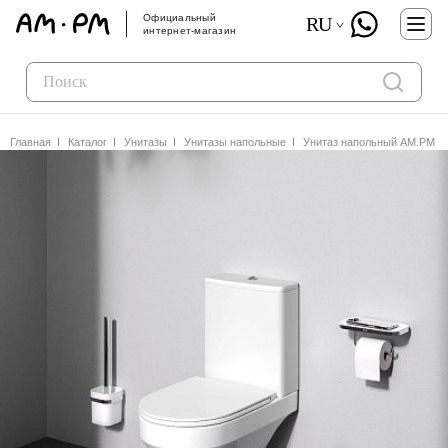
Официальный
RU
интернет-магазин
Главная
Каталог
Унитазы
Унитазы напольные
Унитаз напольный AM.PM Sp