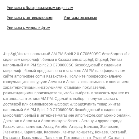
Унитазы с быстросъемным сиденьем
Унитазы с антивсплеском
Унитазы овальные
Унитазы с микролифтом
&lt;p&gt;Унитаз напольный AM.PM Spirit 2.0 C708600SC безободковый с
сиденьем микролифт, белый в Казахстане.&lt;/p&gt; &lt;p&gt; Унитаз
напольный AM.PM Spirit 2.0 C708600SC безободковый с сиденьем
микролифт, белый представлена в каталоге AM.PM на официальном
сайте ampm-store.com в Казахстане. Получите профессиональную
консультацию в шоуруме Алматы и Астаны, ознакомьтесь с описанием,
характеристиками, инструкциями, отзывами покупателей,
рекомендациями производителя, чтобы выбрать и заказать лучшее из
каталога сантехники AM.PM. Сделайте выбор – получить заказ с
доставкой или самовывозом.&lt;/p&gt; &lt;p&gt;Купить товар Унитаз
напольный AM.PM Spirit 2.0 C708600SC безободковый с сиденьем
микролифт, белый в интернет-магазине ampm-store.com можно онлайн.
Доставка в Алматы и Алматинскую область, Астану и другие города
Казахстана, такие как: Актау, Актобе, Атырау, Балхаш, Жанаозен,
Жезказган, Караганда, Каскелен, Кентау, Кокшетау, Конаев, Костанай,
Кульсары, Кызылорда, Павлодар, Петропавловск, Рудный, Сатпаев,