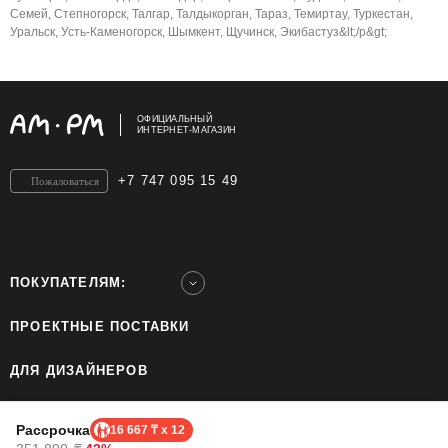
Семей, Степногорск, Талгар, Талдыкорган, Тараз, Темиртау, Туркестан,
Уральск, Усть-Каменогорск, Шымкент, Щучинск, Экибастуз&lt;/p&gt;
ОФИЦИАЛЬНЫЙ
ИНТЕРНЕТ-МАГАЗИН
+7 747 095 15 49
Пожаловаться
ПОКУПАТЕЛЯМ:
ПРОЕКТНЫЕ ПОСТАВКИ
ДЛЯ ДИЗАЙНЕРОВ
ШОУРУМЫ
Рассрочка
16 667 ₸ x 12