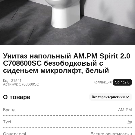
Унитаз напольный AM.PM Spirit 2.0
C708600SC безободковый с
сиденьем микролифт, белый
Код: 31541
Коллекция:
Spirit 2.0
Артикул: C708600SC
О товаре
Все характеристики
Бренд
AM.PM
Түсі
Ақ
Орнату түрі
Еденге орнатылатын