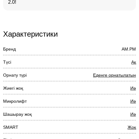
2.0!
Характеристики
Бренд
AM.PM
Түсі
Ақ
Орнату түрі
Еденге орнатылатын
Жиегі жоқ
Иә
Микролифт
Иә
Шашырау жоқ
Иә
SMART
Жоқ