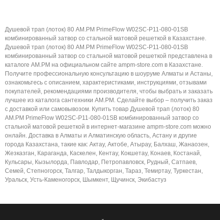
Душевой трап (лоток) 80 AM.PM PrimeFlow W02SC-P11-080-01SB
комбинированный затвор со стальной матовой решеткой в Казахстане.
Душевой трап (лоток) 80 AM.PM PrimeFlow W02SC-P11-080-01SB
комбинированный затвор со стальной матовой решеткой представлена в
каталоге AM.PM на официальном сайте ampm-store.com в Казахстане.
Получите профессиональную консультацию в шоуруме Алматы и Астаны,
ознакомьтесь с описанием, характеристиками, инструкциями, отзывами
покупателей, рекомендациями производителя, чтобы выбрать и заказать
лучшее из каталога сантехники AM.PM. Сделайте выбор – получить заказ
с доставкой или самовывозом. Купить товар Душевой трап (лоток) 80
AM.PM PrimeFlow W02SC-P11-080-01SB комбинированный затвор со
стальной матовой решеткой в интернет-магазине ampm-store.com можно
онлайн. Доставка в Алматы и Алматинскую область, Астану и другие
города Казахстана, такие как: Актау, Актобе, Атырау, Балхаш, Жанаозен,
Жезказган, Караганда, Каскелен, Кентау, Кокшетау, Конаев, Костанай,
Кульсары, Кызылорда, Павлодар, Петропавловск, Рудный, Сатпаев,
Семей, Степногорск, Талгар, Талдыкорган, Тараз, Темиртау, Туркестан,
Уральск, Усть-Каменогорск, Шымкент, Щучинск, Экибастуз