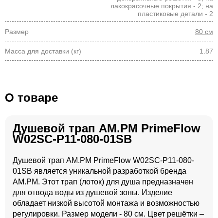
лакокрасочные покрытия - 2; на
пластиковые детали - 2
Размер
80 см
Масса для доставки (кг)
1.87
О товаре
Душевой трап AM.PM PrimeFlow
W02SC-P11-080-01SB
Душевой трап AM.PM PrimeFlow W02SC-P11-080-
01SB является уникальной разработкой бренда
AM.PM. Этот трап (лоток) для душа предназначен
для отвода воды из душевой зоны. Изделие
обладает низкой высотой монтажа и возможностью
регулировки. Размер модели - 80 см. Цвет решётки –