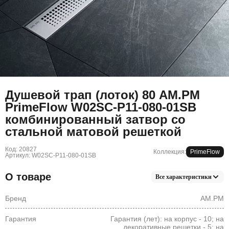
Душевой трап (лоток) 80 AM.PM
PrimeFlow W02SC-P11-080-01SB
комбинированный затвор со
стальной матовой решеткой
Код: 20827
Коллекция:
PrimeFlow
Артикул: W02SC-P11-080-01SB
О товаре
Все характеристики
Бренд
AM.PM
Гарантия
Гарантия (лет): на корпус - 10; на
декоративные решетки - 5; на