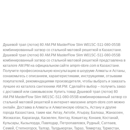
Душевой трап (лоток) 80 AM.PM MasterFlow Slim W01SC-S11-080-05SB
комбинированный затвор со стальной матовой решеткой в Казахстане.
Душевой трап (лоток) 80 AM.PM MasterFlow Slim W01SC-S11-080-05SB
комбинированный затвор со стальной матовой решеткой представлена в
каталоге AM.PM на официальном сайте ampm-store.com в Казахстане.
Получите профессиональную консультацию в шоуруме Алматы и Астаны,
ознакомьтесь с описанием, характеристиками, инструкциями, отзывами
покупателей, рекомендациями производителя, чтобы выбрать и заказать
лучшее из каталога сантехники AM.PM. Сделайте выбор – получить заказ
с доставкой или самовывозом. Купить товар Душевой трап (лоток) 80
AM.PM MasterFlow Slim W01SC-S11-080-05SB комбинированный затвор со
стальной матовой решеткой в интернет-магазине ampm-store.com можно
онлайн. Доставка в Алматы и Алматинскую область, Астану и другие
города Казахстана, такие как: Актау, Актобе, Атырау, Балхаш, Жанаозен,
Жезказган, Караганда, Каскелен, Кентау, Кокшетау, Конаев, Костанай,
Кульсары, Кызылорда, Павлодар, Петропавловск, Рудный, Сатпаев,
Семей, Степногорск, Талгар, Талдыкорган, Тараз, Темиртау, Туркестан,