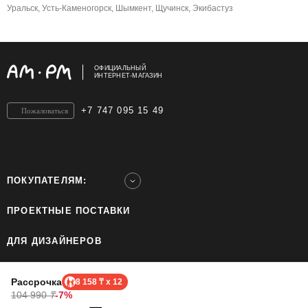
Уральск, Усть-Каменогорск, Шымкент, Щучинск, Экибастуз
ОФИЦИАЛЬНЫЙ
ИНТЕРНЕТ-МАГАЗИН
+7 747 095 15 49
Пожаловаться
ПОКУПАТЕЛЯМ:
ПРОЕКТНЫЕ ПОСТАВКИ
ДЛЯ ДИЗАЙНЕРОВ
ШОУРУМЫ
Рассрочка
8 158 ₸ x 12
104 990
₸
-7%
ТОО «Home Ecology Center (Хоум Иколэджи Сэнтэ)», БИН: 190640023562. Все права