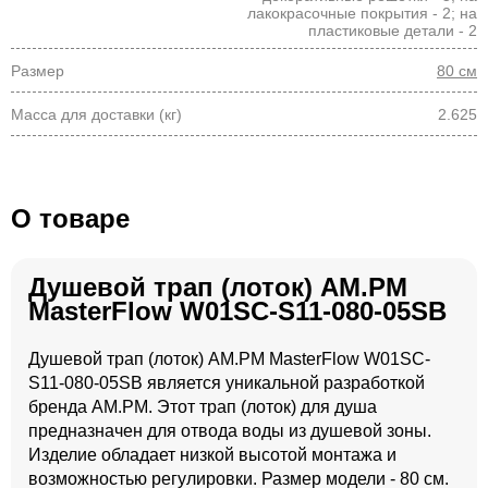
лакокрасочные покрытия - 2; на
пластиковые детали - 2
Размер
80 см
Масса для доставки (кг)
2.625
О товаре
Душевой трап (лоток) AM.PM
MasterFlow W01SC-S11-080-05SB
Душевой трап (лоток) AM.PM MasterFlow W01SC-
S11-080-05SB является уникальной разработкой
бренда AM.PM. Этот трап (лоток) для душа
предназначен для отвода воды из душевой зоны.
Изделие обладает низкой высотой монтажа и
возможностью регулировки. Размер модели - 80 см.