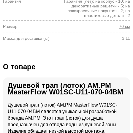
Гарантия
Гарантия (лет): на корпус - 10; на
декоративные решетки - 5; на
лакокрасочные покрытия - 2; на
пластиковые детали - 2
Размер
70 см
Масса для доставки (кг)
3.11
О товаре
Душевой трап (лоток) AM.PM
MasterFlow W01SC-U11-070-04BM
Душевой трап (лоток) AM.PM MasterFlow W01SC-
U11-070-04BM является уникальной разработкой
бренда AM.PM. Этот трап (лоток) для душа
предназначен для отвода воды из душевой зоны.
Изделие обладает низкой высотой монтажа,