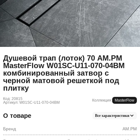
Душевой трап (лоток) 70 AM.PM
MasterFlow W01SC-U11-070-04BM
комбинированный затвор с
черной матовой решеткой под
плитку
Код: 20815
Коллекция:
MasterFlow
Артикул: W01SC-U11-070-04BM
О товаре
Все характеристики
Бренд
AM.PM