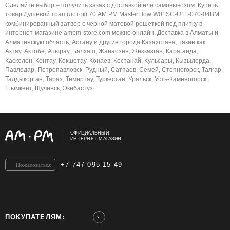
Сделайте выбор – получить заказ с доставкой или самовывозом. Купить
товар Душевой трап (лоток) 70 AM.PM MasterFlow W01SC-U11-070-04BM
комбинированный затвор с черной матовой решеткой под плитку в
интернет-магазине ampm-store.com можно онлайн. Доставка в Алматы и
Алматинскую область, Астану и другие города Казахстана, такие как:
Актау, Актобе, Атырау, Балхаш, Жанаозен, Жезказган, Караганда,
Каскелен, Кентау, Кокшетау, Конаев, Костанай, Кульсары, Кызылорда,
Павлодар, Петропавловск, Рудный, Сатпаев, Семей, Степногорск, Талгар,
Талдыкорган, Тараз, Темиртау, Туркестан, Уральск, Усть-Каменогорск,
Шымкент, Щучинск, Экибастуз
ОФИЦИАЛЬНЫЙ
ИНТЕРНЕТ-МАГАЗИН
+7 747 095 15 49
Пожаловаться
ПОКУПАТЕЛЯМ: