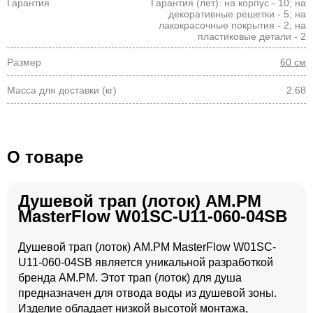
Гарантия
Гарантия (лет): на корпус - 10; на
декоративные решетки - 5; на
лакокрасочные покрытия - 2; на
пластиковые детали - 2
Размер
60 см
Масса для доставки (кг)
2.68
О товаре
Душевой трап (лоток) AM.PM
MasterFlow W01SC-U11-060-04SB
Душевой трап (лоток) AM.PM MasterFlow W01SC-
U11-060-04SB является уникальной разработкой
бренда AM.PM. Этот трап (лоток) для душа
предназначен для отвода воды из душевой зоны.
Изделие обладает низкой высотой монтажа,