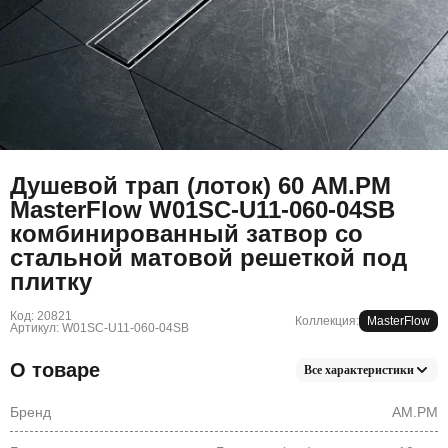
Душевой трап (лоток) 60 AM.PM
MasterFlow W01SC-U11-060-04SB
комбинированный затвор со
стальной матовой решеткой под
плитку
Код: 20821
Коллекция:
MasterFlow
Артикул: W01SC-U11-060-04SB
О товаре
Все характеристики
Бренд
AM.PM