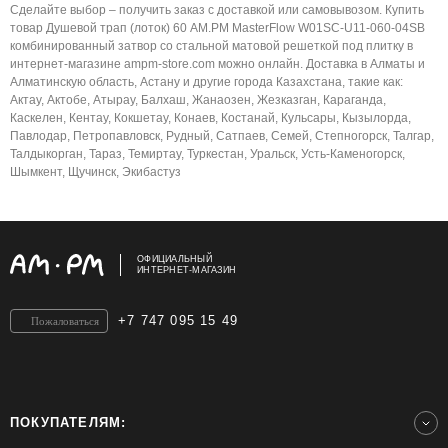
Сделайте выбор – получить заказ с доставкой или самовывозом. Купить
товар Душевой трап (лоток) 60 AM.PM MasterFlow W01SC-U11-060-04SB
комбинированный затвор со стальной матовой решеткой под плитку в
интернет-магазине ampm-store.com можно онлайн. Доставка в Алматы и
Алматинскую область, Астану и другие города Казахстана, такие как:
Актау, Актобе, Атырау, Балхаш, Жанаозен, Жезказган, Караганда,
Каскелен, Кентау, Кокшетау, Конаев, Костанай, Кульсары, Кызылорда,
Павлодар, Петропавловск, Рудный, Сатпаев, Семей, Степногорск, Талгар,
Талдыкорган, Тараз, Темиртау, Туркестан, Уральск, Усть-Каменогорск,
Шымкент, Щучинск, Экибастуз
ОФИЦИАЛЬНЫЙ
ИНТЕРНЕТ-МАГАЗИН
+7 747 095 15 49
Пожаловаться
ПОКУПАТЕЛЯМ: