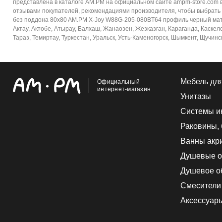
представлена в каталоге AM.PM на официальном сайте ampm-store.com в
отзывами покупателей, рекомендациями производителя, чтобы выбрать и
без поддона 80x80 AM.PM X-Joy W88G-205-080BT64 профиль черный матов
Актау, Актобе, Атырау, Балхаш, Жанаозен, Жезказган, Караганда, Каскел
Тараз, Темиртау, Туркестан, Уральск, Усть-Каменогорск, Шымкент, Щучинс
Мебель дл
Официальный
интернет-магазин
Унитазы
Системы и
Раковины,
Ванны акр
Душевые о
Душевое о
Смесители
Аксессуар