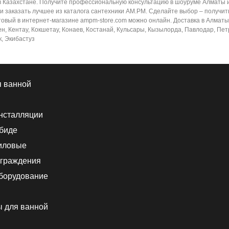
 Казахстане. Получите профессиональную консультацию в шоуруме Алматы и 
 заказать лучшее из каталога сантехники AM.PM. Сделайте выбор – получить
ый в интернет-магазине ampm-store.com можно онлайн. Доставка в Алматы и 
ен, Кентау, Кокшетау, Конаев, Костанай, Кульсары, Кызылорда, Павлодар, Пет
к, Экибастуз
я ванной
нсталляции
 биде
иловые
граждения
борудование
ы для ванной