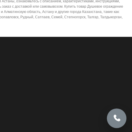
Астаны, ознакомьтесь с описанием, характеристиками, инструкциями,
 заказ с доставкой или самовывозом. Купить товар Душевое ограждение
Алматинскую область, Астану и другие города Казахстана, такие как:
ропавловск, Рудный, Сатпаев, Семей, Степногорск, Талгар, Талдыкорган,