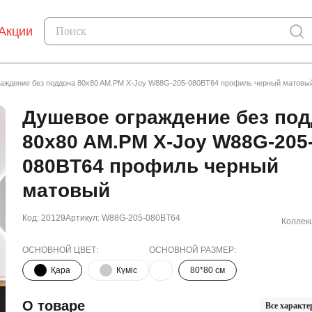
Акции
аждение без поддона 80x80 AM.PM X-Joy W88G-205-080BT64 профиль черный матовы
Душевое ограждение без по
80x80 AM.PM X-Joy W88G-205
080BT64 профиль черный
матовый
Код: 20129
Артикул: W88G-205-080BT64
Коллек
ОСНОВНОЙ ЦВЕТ:
ОСНОВНОЙ РАЗМЕР:
Қара
Күміс
80*80 см
О товаре
Все характе