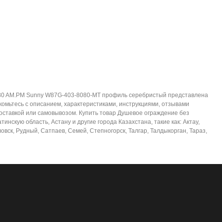
x80 AM.PM Sunny W87G-403-8080-MT профиль серебристый представлена
омьтесь с описанием, характеристиками, инструкциями, отзывами
доставкой или самовывозом. Купить товар Душевое ограждение без
кую область, Астану и другие города Казахстана, такие как: Актау,
вск, Рудный, Сатпаев, Семей, Степногорск, Талгар, Талдыкорган, Тараз,