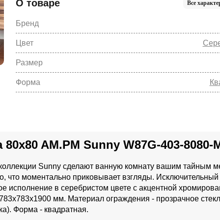
О товаре
Все характе
Бренд
Цвет
Сер
Размер
Форма
Кв
 80x80 AM.PM Sunny W87G-403-8080-
коллекции Sunny сделают ванную комнату вашим тайным м
 то, что моментально приковывает взгляды. Исключительный
ное исполнение в серебристом цвете с акцентной хромиров
: 783x783x1900 мм. Материал ограждения - прозрачное стекл
ка). Форма - квадратная.