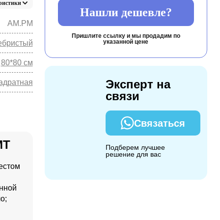
ристики
Нашли дешевле?
AM.PM
Пришлите ссылку и мы продадим по
указанной цене
ебристый
80*80 см
Эксперт на
адратная
связи
Связаться
MT
Подберем лучшее
решение для вас
естом
анной
о;