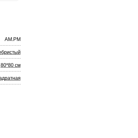
AM.PM
ебристый
80*80 см
адратная