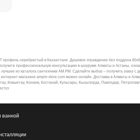
T профиль серебристый в Казахстане. Душевое ограждение без поддона 80
Получите профессиональную консультацию в шоуруме Алматы и Астаны, ознак
 лучшее из каталога сантехники AM.PM. Сделайте выбор – получить заказ с 
тернет-магазине ampm-store.com можно онлайн. Доставка в Алматы и Алматинс
тау, Кокшетау, Конаев, Костанай, Кульсары, Кызылорда, Павлодар, Петропавло
астуз
я ванной
нсталляции