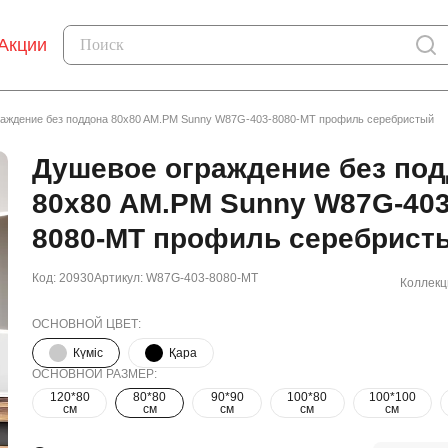
Акции
аждение без поддона 80x80 AM.PM Sunny W87G-403-8080-MT профиль серебристый
Душевое ограждение без по
80x80 AM.PM Sunny W87G-403
8080-MT профиль серебрист
Код: 20930
Артикул: W87G-403-8080-MT
Коллекц
ОСНОВНОЙ ЦВЕТ:
Күміс
Қара
ОСНОВНОЙ РАЗМЕР:
120*80
80*80
90*90
100*80
100*100
см
см
см
см
см