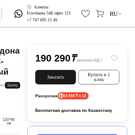
Алматы
RU
Егизбаева 54Б офис 121
+7 747 095 15 49
ддона
190 290
₸
-
(включая НДС)
ый
Купить в 1
Заказать
клик
ия:
Sunny
Рассрочка
15 858 ₸ x 12
Бесплатная доставка по Казахстану
120*90
см