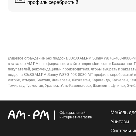
профиль серебристый
Душевое ограждение без поддона 80x80 AM.PM Sunny W87G-403-8080-M
в каталоге AM.PM на официальном сайте ampm-store.com в Казахстане. 
покупателей, рекомендациями производителя, чтобы выбрать и заказать
поддона 80x80 AM.PM Sunny W87G-403-8080-MT профиль серебристый в ин
Актобе, Атырау, Балхаш, Жанаозен, Жезказган, Караганда, Каскелен, Кен
Темиртау, Туркестан, Уральск, Усть-Каменогорск, Шымкент, Щучинск, Экиб
Мебель дл
Официальный
интернет-магазин
Унитазы
Системы и