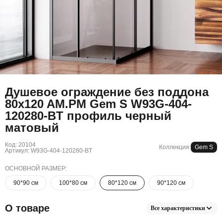
Душевое ограждение без поддона
80x120 AM.PM Gem S W93G-404-
120280-BT профиль черный
матовый
Код: 20104
Коллекция:
Gem S
Артикул: W93G-404-120280-BT
ОСНОВНОЙ РАЗМЕР:
90*90 см
100*80 см
80*120 см
90*120 см
О товаре
Все характеристики