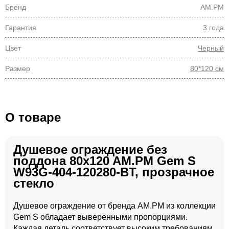
Бренд
AM.PM
Гарантия
3 года
Цвет
Черный
Размер
80*120 см
О товаре
Душевое ограждение без
поддона 80x120 AM.PM Gem S
W93G-404-120280-BT, прозрачное
стекло
Душевое ограждение от бренда AM.PM из коллекции
Gem S обладает выверенными пропорциями.
Каждая деталь соответствует высоким требованиям