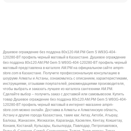
Душевое ограждение без поддона 80x120 AM.PM Gem S W93G-404-
120280-BT профиль черный матовый в Казахстане. Душевое ограждение
без поддона 80x120 AM.PM Gem S W93G-404-120280-BT профиль черный
матовый представлена в каталоге AM.PM на официальном сайте ampm-
store.com в Казахстане. Получите профессиональную консультацию в
шоуруме Алматы и Астаны, ознакомьтесь с описанием, характеристиками,
инструкциями, отзывами покупателей, рекомендациями производителя,
чтобы выбрать и заказать лучшее из каталога сантехники AM.PM.
Сделайте выбор – получить заказ с доставкой или самовывозом. Купить
товар Душевое ограждение без поддона 80x120 AM.PM Gem S W93G-404-
120280-BT профиль черный матовый в интернет-магазине ampm-
store.com можно онлайн. Доставка в Алматы и Алматинскую область,
Астану и другие города Казахстана, такие как: Актау, Актобе, Атырау,
Балхаш, Жанаозен, Жезказган, Караганда, Каскелен, Кентау, Кокшетау,
Конаев, Костанай, Кульсары, Кызылорда, Павлодар, Петропавловск,