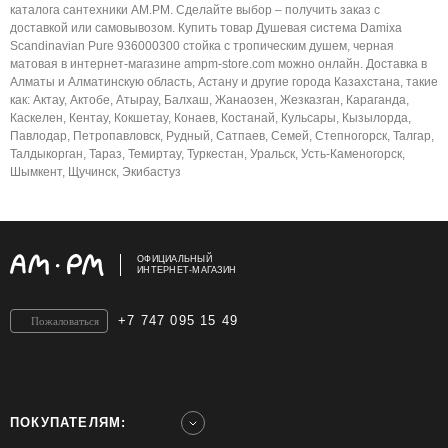
каталога сантехники AM.PM. Сделайте выбор – получить заказ с
доставкой или самовывозом. Купить товар Душевая система Damixa
Scandinavian Pure 936000300 стойка с тропическим душем, черная
матовая в интернет-магазине ampm-store.com можно онлайн. Доставка в
Алматы и Алматинскую область, Астану и другие города Казахстана, такие
как: Актау, Актобе, Атырау, Балхаш, Жанаозен, Жезказган, Караганда,
Каскелен, Кентау, Кокшетау, Конаев, Костанай, Кульсары, Кызылорда,
Павлодар, Петропавловск, Рудный, Сатпаев, Семей, Степногорск, Талгар,
Талдыкорган, Тараз, Темиртау, Туркестан, Уральск, Усть-Каменогорск,
Шымкент, Щучинск, Экибастуз
ОФИЦИАЛЬНЫЙ
ИНТЕРНЕТ-МАГАЗИН
+7 747 095 15 49
Пожаловаться
ПОКУПАТЕЛЯМ: