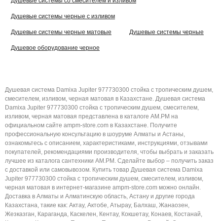
Душевые системы со смесителем и изливом
Душевые системы черные с изливом
Душевые системы черные матовые
Душевые системы черные
Душевое оборудование черное
Душевая система Damixa Jupiter 977730300 стойка с тропическим душем,
смесителем, изливом, черная матовая в Казахстане. Душевая система
Damixa Jupiter 977730300 стойка с тропическим душем, смесителем,
изливом, черная матовая представлена в каталоге AM.PM на
официальном сайте ampm-store.com в Казахстане. Получите
профессиональную консультацию в шоуруме Алматы и Астаны,
ознакомьтесь с описанием, характеристиками, инструкциями, отзывами
покупателей, рекомендациями производителя, чтобы выбрать и заказать
лучшее из каталога сантехники AM.PM. Сделайте выбор – получить заказ
с доставкой или самовывозом. Купить товар Душевая система Damixa
Jupiter 977730300 стойка с тропическим душем, смесителем, изливом,
черная матовая в интернет-магазине ampm-store.com можно онлайн.
Доставка в Алматы и Алматинскую область, Астану и другие города
Казахстана, такие как: Актау, Актобе, Атырау, Балхаш, Жанаозен,
Жезказган, Караганда, Каскелен, Кентау, Кокшетау, Конаев, Костанай,