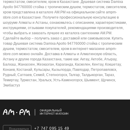
термостатом, смесителем, хром в Казахстане. Душевая система Damixa
Apollo 947760000 стойка с тропическим душем, термостатом, смесителем,
хром представлена в каталоге AM.PM на официальном сайте ampm-
store.com в Казахстане. Получите профессиональную консультацию в
шоуруме Алматы и Астаны, ознакомьтесь с описанием, характеристиками,
инструкциями, отзывами покупателей, рекомендациями производителя,
чтобы выбрать и заказать лучшее из каталога сантехники AM.PM.
Сделайте выбор – получить заказ с доставкой или самовывозом. Купить
товар Душевая система Damixa Apollo 947760000 стойка с тропическим
душем, термостатом, смесителем, хром в интернет-магазине ampm-
store.com можно онлайн. Доставка в Алматы и Алматинскую область,
Астану и другие города Казахстана, такие как: Актау, Актобе, Атырау,
Балхаш, Жанаозен, Жезказган, Караганда, Каскелен, Кентау, Кокшетау,
Конаев, Костанай, Кульсары, Кызылорда, Павлодар, Петропавловск,
Рудный, Сатпаев, Семей, Степногорск, Талгар, Талдыкорган, Тараз,
Темиртау, Туркестан, Уральск, Усть-Каменогорск, Шымкент, Щучинск,
Экибастуз
ОФИЦИАЛЬНЫЙ
ИНТЕРНЕТ-МАГАЗИН
+7 747 095 15 49
Пожаловаться