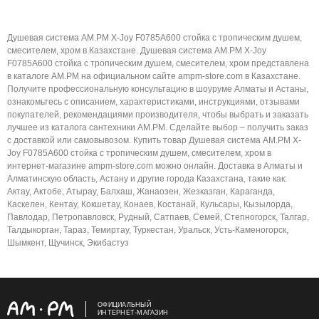
Душевая система AM.PM X-Joy F0785A600 стойка с тропическим душем,
смесителем, хром в Казахстане. Душевая система AM.PM X-Joy
F0785A600 стойка с тропическим душем, смесителем, хром представлена
в каталоге AM.PM на официальном сайте ampm-store.com в Казахстане.
Получите профессиональную консультацию в шоуруме Алматы и Астаны,
ознакомьтесь с описанием, характеристиками, инструкциями, отзывами
покупателей, рекомендациями производителя, чтобы выбрать и заказать
лучшее из каталога сантехники AM.PM. Сделайте выбор – получить заказ
с доставкой или самовывозом. Купить товар Душевая система AM.PM X-
Joy F0785A600 стойка с тропическим душем, смесителем, хром в
интернет-магазине ampm-store.com можно онлайн. Доставка в Алматы и
Алматинскую область, Астану и другие города Казахстана, такие как:
Актау, Актобе, Атырау, Балхаш, Жанаозен, Жезказган, Караганда,
Каскелен, Кентау, Кокшетау, Конаев, Костанай, Кульсары, Кызылорда,
Павлодар, Петропавловск, Рудный, Сатпаев, Семей, Степногорск, Талгар,
Талдыкорган, Тараз, Темиртау, Туркестан, Уральск, Усть-Каменогорск,
Шымкент, Щучинск, Экибастуз
ОФИЦИАЛЬНЫЙ
ИНТЕРНЕТ-МАГАЗИН