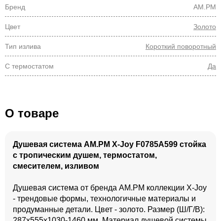
Бренд
AM.PM
Цвет
Золото
Тип излива
Короткий поворотный
С термостатом
Да
О товаре
Душевая система AM.PM X-Joy F0785A599 стойка
с тропическим душем, термостатом,
смесителем, изливом
Душевая система от бренда AM.PM коллекции X-Joy
- трендовые формы, технологичные материалы и
продуманные детали. Цвет - золото. Размер (Ш/Г/В):
287x555x1030-1460 мм. Материал душевой системы