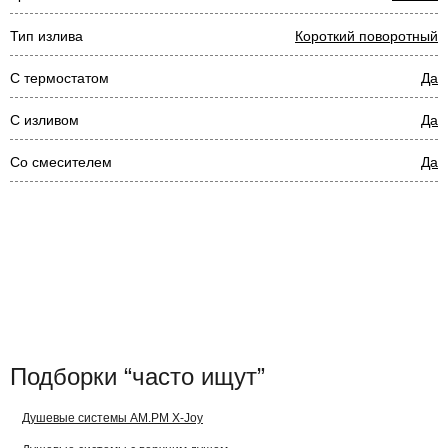
Тип излива
Короткий поворотный
С термостатом
Да
С изливом
Да
Со смесителем
Да
Подборки “часто ищут”
Душевые системы AM.PM X-Joy