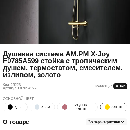
Душевая система AM.PM X-Joy
F0785A599 стойка с тропическим
душем, термостатом, смесителем,
изливом, золото
Код: 25223
Коллекция:
X-Joy
Артикул: F0785A599
ОСНОВНОЙ ЦВЕТ:
Раушан
Қара
Хром
Алтын
алтын
О товаре
Все характеристики