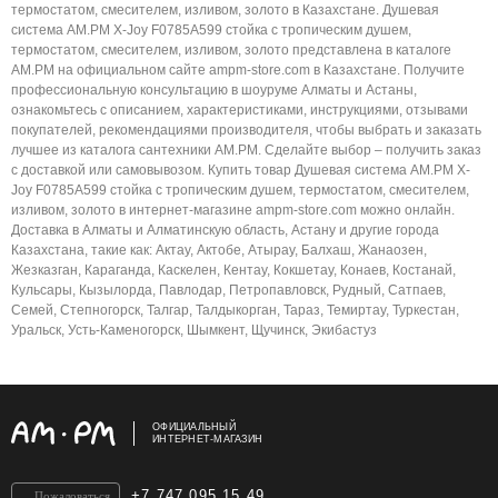
термостатом, смесителем, изливом, золото в Казахстане. Душевая
система AM.PM X-Joy F0785A599 стойка с тропическим душем,
термостатом, смесителем, изливом, золото представлена в каталоге
AM.PM на официальном сайте ampm-store.com в Казахстане. Получите
профессиональную консультацию в шоуруме Алматы и Астаны,
ознакомьтесь с описанием, характеристиками, инструкциями, отзывами
покупателей, рекомендациями производителя, чтобы выбрать и заказать
лучшее из каталога сантехники AM.PM. Сделайте выбор – получить заказ
с доставкой или самовывозом. Купить товар Душевая система AM.PM X-
Joy F0785A599 стойка с тропическим душем, термостатом, смесителем,
изливом, золото в интернет-магазине ampm-store.com можно онлайн.
Доставка в Алматы и Алматинскую область, Астану и другие города
Казахстана, такие как: Актау, Актобе, Атырау, Балхаш, Жанаозен,
Жезказган, Караганда, Каскелен, Кентау, Кокшетау, Конаев, Костанай,
Кульсары, Кызылорда, Павлодар, Петропавловск, Рудный, Сатпаев,
Семей, Степногорск, Талгар, Талдыкорган, Тараз, Темиртау, Туркестан,
Уральск, Усть-Каменогорск, Шымкент, Щучинск, Экибастуз
ОФИЦИАЛЬНЫЙ
ИНТЕРНЕТ-МАГАЗИН
+7 747 095 15 49
Пожаловаться