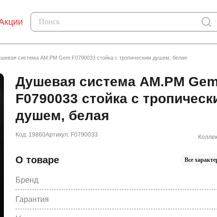
Акции
шевая система AM.PM Gem F0790033 стойка с тропическим душем, белая
Душевая система AM.PM Ge
F0790033 стойка с тропическ
душем, белая
Код: 19860
Артикул: F0790033
Коллек
О товаре
Все характе
Бренд
Гарантия