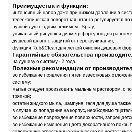
Преимущества и функции:
интенсивный напор даже при низком давлении в систе
телескопическая поворотная штанга регулируется по 
ручной душ с одним режимом - Spray;
уникальный рисунок и диаметр форсунок для равном
душевой шланг с защитой от перекручивания;
функция Rub&Clean для легкой очистки душевых фор
Гарантийные обязательства производите
на душевую систему - 2 года.
Полезные рекомендации от производител
во избежание появления пятен известковых отложени
систему;
мытье следует производить мыльным раствором, с п
тряпкой;
остатки жидкого мыла, шампуня, геля для душа такж
в случае их попадания на корпус, необходимо тщател
во избежание повреждения поверхности, запрещается
во избежание изменения цвета декоративного покрыт
содержащие агрессивные химические вещества: кисл