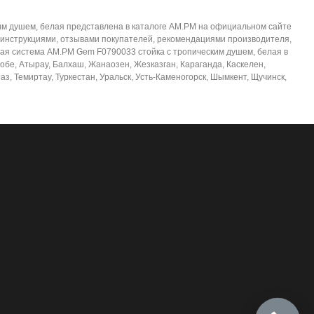
им душем, белая представлена в каталоге AM.PM на официальном сайте
 инструкциями, отзывами покупателей, рекомендациями производителя,
евая система AM.PM Gem F0790033 стойка с тропическим душем, белая в
тобе, Атырау, Балхаш, Жанаозен, Жезказган, Караганда, Каскелен,
з, Темиртау, Туркестан, Уральск, Усть-Каменогорск, Шымкент, Щучинск,