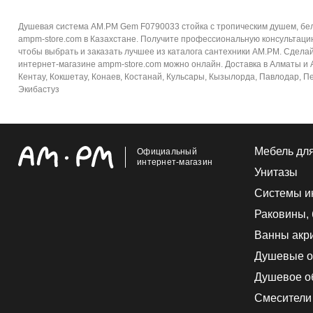
Душевая система AM.PM Gem F0790033 стойка с тропическим душем, бел
ampm-store.com в Казахстане. Получите профессиональную консультаци
чтобы выбрать и заказать лучшее из каталога сантехники AM.PM. Сдела
интернет-магазине ampm-store.com можно онлайн. Доставка в Алматы и Ал
Кентау, Кокшетау, Конаев, Костанай, Кульсары, Кызылорда, Павлодар, Пе
Экибастуз
Мебель дл
Официальный
интернет-магазин
Унитазы
Системы и
Раковины,
Ванны акр
Душевые о
Душевое о
Смесители