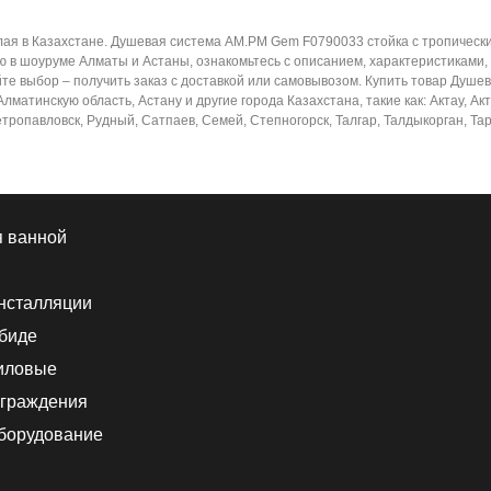
ая в Казахстане. Душевая система AM.PM Gem F0790033 стойка с тропическ
ю в шоуруме Алматы и Астаны, ознакомьтесь с описанием, характеристиками,
йте выбор – получить заказ с доставкой или самовывозом. Купить товар Душ
матинскую область, Астану и другие города Казахстана, такие как: Актау, Ак
тропавловск, Рудный, Сатпаев, Семей, Степногорск, Талгар, Талдыкорган, Тара
я ванной
нсталляции
 биде
иловые
граждения
борудование