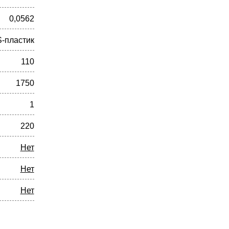
0,0562
-пластик
110
1750
1
220
Нет
Нет
Нет