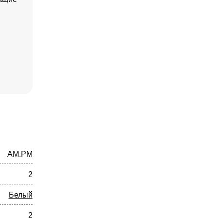
AM.PM
2
Белый
2