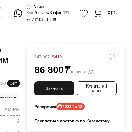
Алматы
RU
Егизбаева 54Б офис 121
+7 747 095 15 49
m
147 987
₸
-41%
им
86 800
₸
(включая НДС)
ция:
Gem
Купить в 1
Заказать
клик
ристики
Рассрочка
7 233 ₸ x 12
AM.PM
Бесплатная доставка по Казахстану
2