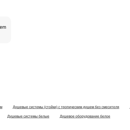
Gem
ем
Душевые системы (стойки) с тропическим душем без смесителя
Душевые системы белые
Душевое оборудование белое