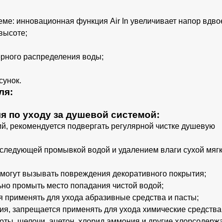
ме: инновационная функция Air In увеличивает напор вдво
высоте;
ерного распределения воды;
сунок.
ля:
я по уходу за душевой системой:
й, рекомендуется подвергать регулярной чистке душевую
оследующей промывкой водой и удалением влаги сухой мяг
е могут вызывать повреждения декоративного покрытия;
ьно промыть место попадания чистой водой;
 применять для ухода абразивные средства и пасты;
ия, запрещается применять для ухода химические средства
оты, щелочи, ацетон, хлорид аммония и другие хлорсодер