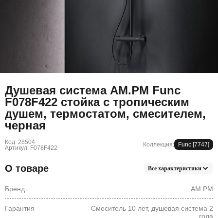
Душевая система AM.PM Func
F078F422 стойка с тропическим
душем, термостатом, смесителем,
черная
Код: 28504
Коллекция:
Func [7747]
Артикул: F078F422
О товаре
Все характеристики
Бренд
AM.PM
Гарантия
Смеситель 10 лет, душевая система 2
года