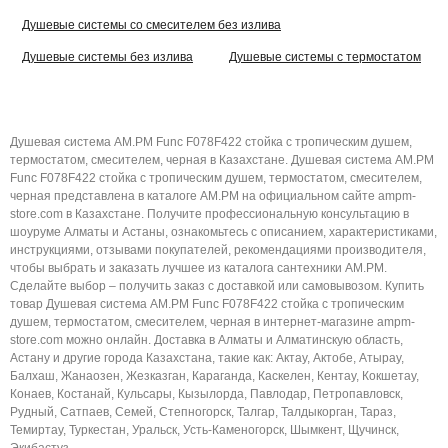
Душевые системы со смесителем без излива
Душевые системы без излива
Душевые системы с термостатом
Душевая система AM.PM Func F078F422 стойка с тропическим душем,
термостатом, смесителем, черная в Казахстане. Душевая система AM.PM
Func F078F422 стойка с тропическим душем, термостатом, смесителем,
черная представлена в каталоге AM.PM на официальном сайте ampm-
store.com в Казахстане. Получите профессиональную консультацию в
шоуруме Алматы и Астаны, ознакомьтесь с описанием, характеристиками,
инструкциями, отзывами покупателей, рекомендациями производителя,
чтобы выбрать и заказать лучшее из каталога сантехники AM.PM.
Сделайте выбор – получить заказ с доставкой или самовывозом. Купить
товар Душевая система AM.PM Func F078F422 стойка с тропическим
душем, термостатом, смесителем, черная в интернет-магазине ampm-
store.com можно онлайн. Доставка в Алматы и Алматинскую область,
Астану и другие города Казахстана, такие как: Актау, Актобе, Атырау,
Балхаш, Жанаозен, Жезказган, Караганда, Каскелен, Кентау, Кокшетау,
Конаев, Костанай, Кульсары, Кызылорда, Павлодар, Петропавловск,
Рудный, Сатпаев, Семей, Степногорск, Талгар, Талдыкорган, Тараз,
Темиртау, Туркестан, Уральск, Усть-Каменогорск, Шымкент, Щучинск,