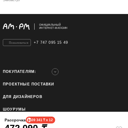
Экибастуз
ОФИЦИАЛЬНЫЙ
ИНТЕРНЕТ-МАГАЗИН
+7 747 095 15 49
Пожаловаться
ПОКУПАТЕЛЯМ:
ПРОЕКТНЫЕ ПОСТАВКИ
ДЛЯ ДИЗАЙНЕРОВ
ШОУРУМЫ
Рассрочка
39 341 ₸ x 12
ТОО «Home Ecology Center (Хоум Иколэджи Сэнтэ)», БИН: 190640023562. Все права