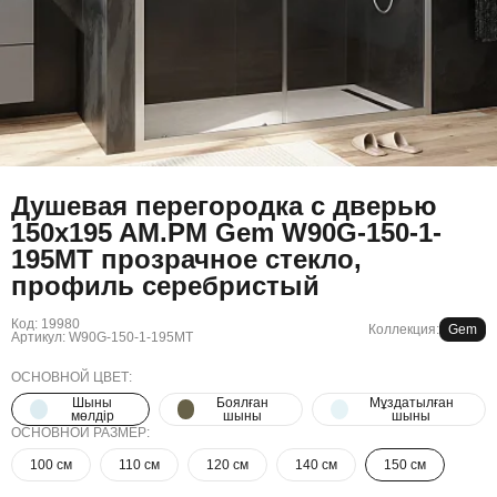
Душевая перегородка с дверью
150x195 AM.PM Gem W90G-150-1-
195MT прозрачное стекло,
профиль серебристый
Код: 19980
Коллекция:
Gem
Артикул: W90G-150-1-195MT
ОСНОВНОЙ ЦВЕТ:
Шыны
Боялған
Мұздатылған
мөлдір
шыны
шыны
ОСНОВНОЙ РАЗМЕР:
100 см
110 см
120 см
140 см
150 см