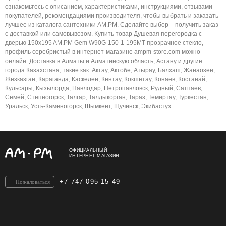
ознакомьтесь с описанием, характеристиками, инструкциями, отзывами
покупателей, рекомендациями производителя, чтобы выбрать и заказать
лучшее из каталога сантехники AM.PM. Сделайте выбор – получить заказ
с доставкой или самовывозом. Купить товар Душевая перегородка с
дверью 150x195 AM.PM Gem W90G-150-1-195MT прозрачное стекло,
профиль серебристый в интернет-магазине ampm-store.com можно
онлайн. Доставка в Алматы и Алматинскую область, Астану и другие
города Казахстана, такие как: Актау, Актобе, Атырау, Балхаш, Жанаозен,
Жезказган, Караганда, Каскелен, Кентау, Кокшетау, Конаев, Костанай,
Кульсары, Кызылорда, Павлодар, Петропавловск, Рудный, Сатпаев,
Семей, Степногорск, Талгар, Талдыкорган, Тараз, Темиртау, Туркестан,
Уральск, Усть-Каменогорск, Шымкент, Щучинск, Экибастуз
ОФИЦИАЛЬНЫЙ
ИНТЕРНЕТ-МАГАЗИН
+7 747 095 15 49
Пожаловаться