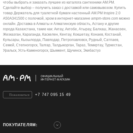
чтобы выбрать и заказать лучшее из каталога сантехники AM.PM.
Сделайте выбор – получить заказ с доставкой или самовывозом. Купить
товар Держатель для туалетной бумаги настенный AM.PM Inspire 2.0
A50A341500 с полочкой, хром в интернет-магазине ampm-store.com можно
онлайн. Доставка в Алматы и Алматинскую область, Астану и другие
города Казахстана, такие как: Актау, Актобе, Атырау, Балхаш, Жанаозен,
Жезказган, Караганда, Каскелен, Кентау, Кокшетау, Конаев, Костанай,
Кульсары, Кызылорда, Павлодар, Петропавловск, Рудный, Сатпаев,
Семей, Степногорск, Талгар, Талдыкорган, Тараз, Темиртау, Туркестан,
Уральск, Усть-Каменогорск, Шымкент, Щучинск, Экибастуз
ОФИЦИАЛЬНЫЙ
ИНТЕРНЕТ-МАГАЗИН
+7 747 095 15 49
Пожаловаться
ПОКУПАТЕЛЯМ: