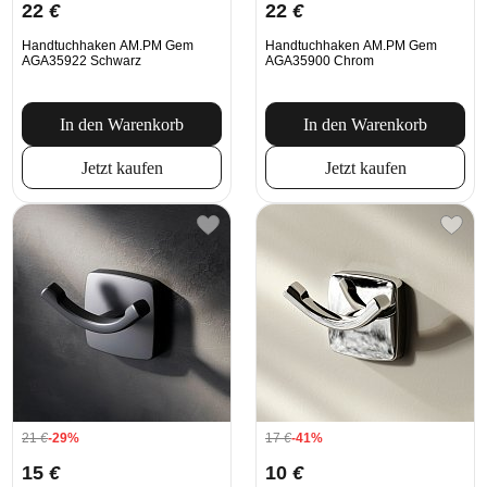
22
€
22
€
Handtuchhaken AM.PM Gem
Handtuchhaken AM.PM Gem
AGA35922 Schwarz
AGA35900 Chrom
In den Warenkorb
In den Warenkorb
Jetzt kaufen
Jetzt kaufen
21
€
-29%
17
€
-41%
15
€
10
€