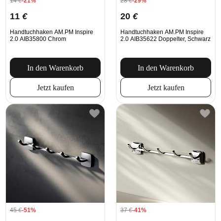
14
€
-21%
28
€
-29%
11
€
20
€
Handtuchhaken AM.PM Inspire
Handtuchhaken AM.PM Inspire
2.0 AIB35800 Chrom
2.0 AIB35622 Doppelter, Schwarz
In den Warenkorb
In den Warenkorb
Jetzt kaufen
Jetzt kaufen
45
€
-51%
37
€
-41%