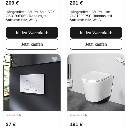
209
€
201
€
Hängetoilette AM.PM Spirit V2.0
Hängetoilette AM.PM Like
CSB190P0SC Randlos, mit
CLA1900PSC Randlos, mit
Softclose-Sitz, Weiß
Softclose-Sitz, Weiß
In den Warenkorb
In den Warenkorb
Jetzt kaufen
Jetzt kaufen
30
€
-10%
287
€
-33%
27
€
191
€