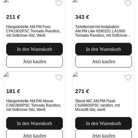
211
€
343
€
Hängetoilette AM.PM Func
Toilettenset mit Installation
CFA1902PSC Tornado Randlos,
AM.PM Like IIS90201.LA1900
mit Softclose-Sitz, Weiß
Tornado Randlos, mit Softclose-
Sitz, mechanische Spültaste in
Weiß
In den Warenkorb
In den Warenkorb
Jetzt kaufen
Jetzt kaufen
181
€
271
€
Hängetoilette AM.PM Above
Stand-WC AM.PM Flash
CAB1900PSC Tornado Randlos,
CNA8600PSC randlos, mit
mit Softclose-Sitz, Weiß
Microlift-Sitz, weiß
In den Warenkorb
In den Warenkorb
Jetzt kaufen
Jetzt kaufen