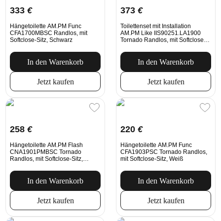
333
€
373
€
Hängetoilette AM.PM Func
Toilettenset mit Installation
CFA1700MBSC Randlos, mit
AM.PM Like IIS90251.LA1900
Softclose-Sitz, Schwarz
Tornado Randlos, mit Softclose-
Sitz, mechanische Spültaste in
Chrom
In den Warenkorb
In den Warenkorb
Jetzt kaufen
Jetzt kaufen
258
€
220
€
Hängetoilette AM.PM Flash
Hängetoilette AM.PM Func
CNA1901PMBSC Tornado
CFA1903PSC Tornado Randlos,
Randlos, mit Softclose-Sitz,
mit Softclose-Sitz, Weiß
Schwarz
In den Warenkorb
In den Warenkorb
Jetzt kaufen
Jetzt kaufen