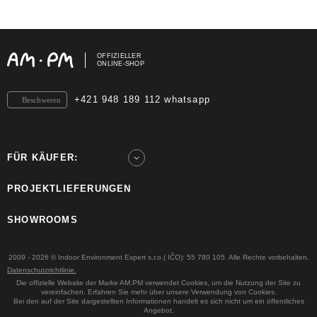
OFFIZIELLER
ONLINE-SHOP
+421 948 189 112 whatsapp
Beschweren
FÜR KÄUFER:
PROJEKTLIEFERUNGEN
SHOWROOMS
2009 - 2026 © Indoor Environment Expert s.r.o.( IČO): 55 780 105. Alle Rechte vorbehalten.
Datenschutzrichtlinie.
Die offizielle Website der Marke AM.PM verwendet Cookies, um die Nutzung der Site zu
vereinfachen. Erfahren Sie mehr über unsere Verwendung von Cookies.
Bei den auf der Site dargestellten Informationen handelt es sich nicht um ein öffentliches
Angebot.