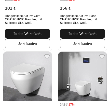
201
€
-10%
191
€
-18%
181
€
156
€
Hängetoilette AM.PM Gem
Hängetoilette AM.PM Flash
CGA1901PSC Randlos, mit
CNA1901PSC Randlos, mit
Softclose-Sitz, Weiß
Softclose-Sitz, Weiß
In den Warenkorb
In den Warenkorb
Jetzt kaufen
Jetzt kaufen
242
€
-17%