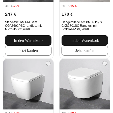
318
€
-22%
201
€
-15%
247
€
170
€
Stand-WC AM.PM Gem
Hängetoilette AM.PM X-Joy S
CGA8601PSC randlos, mit
CXB1701SC Randlos, mit
Microlift-Sitz, weiß
Softclose-Sitz, Weiß
In den Warenkorb
In den Warenkorb
Jetzt kaufen
Jetzt kaufen