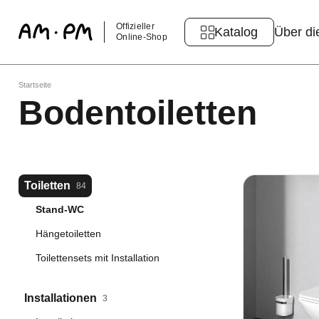
Offizieller
Katalog
Über di
Online-Shop
Startseite
Bodentoiletten
Toiletten
84
Stand-WC
Hängetoiletten
Toilettensets mit Installation
Installationen
3