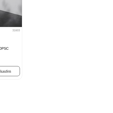
31603
00PSC
 kaufen