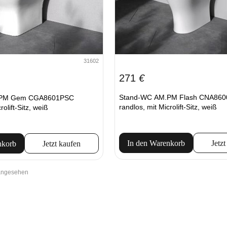
31602
271
€
Stand-WC AM.PM Flash CNA86
.PM Gem CGA8601PSC
randlos, mit Microlift-Sitz, weiß
rolift-Sitz, weiß
In den Warenkorb
Jetzt
nkorb
Jetzt kaufen
 angesehen