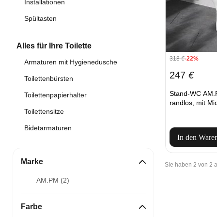
Installationen
Spültasten
Alles für Ihre Toilette
318
€
-22%
Armaturen mit Hygienedusche
247
€
Toilettenbürsten
Stand-WC AM
Toilettenpapierhalter
randlos, mit Mic
Toilettensitze
Bidetarmaturen
In den Ware
Marke
Sie haben 2 von 2
AM.PM (
2
)
Farbe