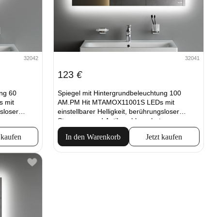
32042
32041
123
€
ung 60
Spiegel mit Hintergrundbeleuchtung 100
 mit
AM.PM Hit MTAMOX11001S LEDs mit
gsloser
einstellbarer Helligkeit, berührungsloser
z.
Steuerung und Antibeschlagschutz.
 kaufen
In den Warenkorb
Jetzt kaufen