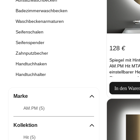
Aufsatzwaschbecken
Badezimmerwaschbecken
Waschbeckenarmaturen
Seifenschalen
Seifenspender
128
€
Zahnputzbecher
Spiegel mit Hi
Handtuchhaken
AM.PM Hit MT
einstellbarer He
Handtuchhalter
Steuerung und 
In den Ware
Marke
AM.PM (
5
)
Kollektion
Hit (
5
)