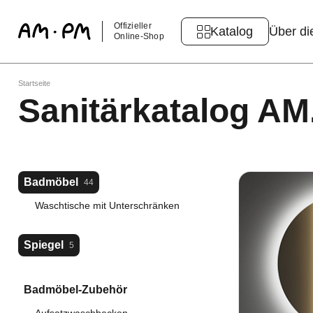
Offizieller
Katalog
Über di
Online-Shop
Startseite
Sanitärkatalog A
Badmöbel
44
Waschtische mit Unterschränken
Spiegel
5
Badmöbel-Zubehör