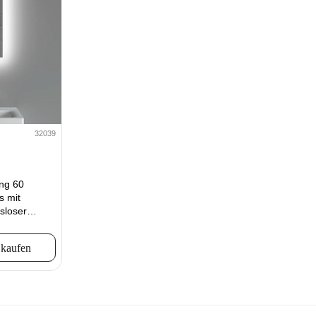
32039
ung 60
 mit
gsloser
z.
 kaufen