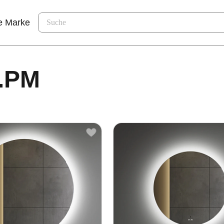
e Marke
M.PM