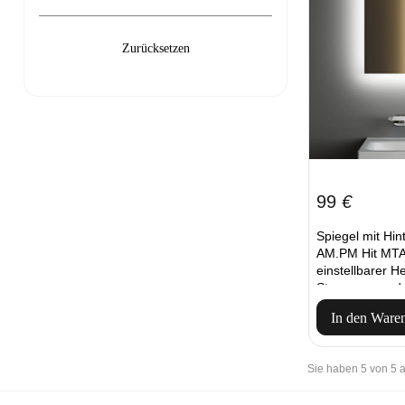
99
€
Spiegel mit Hi
AM.PM Hit MT
einstellbarer He
Steuerung und 
In den Ware
Sie haben 5 von 5