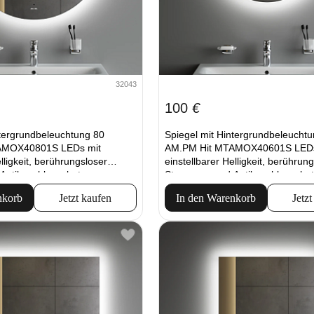
32043
100
€
ntergrundbeleuchtung 80
Spiegel mit Hintergrundbeleucht
AMOX40801S LEDs mit
AM.PM Hit MTAMOX40601S LEDs
lligkeit, berührungsloser
einstellbarer Helligkeit, berührun
Antibeschlagschutz.
Steuerung und Antibeschlagschut
nkorb
Jetzt kaufen
In den Warenkorb
Jetzt