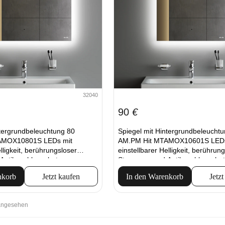
32040
90
€
ntergrundbeleuchtung 80
Spiegel mit Hintergrundbeleucht
AMOX10801S LEDs mit
AM.PM Hit MTAMOX10601S LEDs
lligkeit, berührungsloser
einstellbarer Helligkeit, berührun
Antibeschlagschutz.
Steuerung und Antibeschlagschut
nkorb
Jetzt kaufen
In den Warenkorb
Jetzt
 angesehen