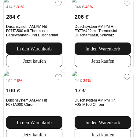
414
€
-31%
346
€
-40%
284
€
206
€
Duschsystem AM.PM Hit
Duschsystem AM.PM Hit
F07TA500 mit Thermostat-
F07TA422 mit Thermostat-
Badewannen- und Duscharmatur,
Duscharmatur, Schwarz
Chrom
In den Warenkorb
In den Warenkorb
Jetzt kaufen
Jetzt kaufen
109
€
-8%
24
€
-29%
100
€
17
€
Duschsystem AM.PM Hit
Duschsystem AM.PM Hit
F07TA000 Chrom
F05TA100 Chrom
In den Warenkorb
In den Warenkorb
Jetzt kaufen
Jetzt kaufen