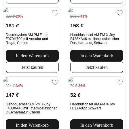
227
€
-20%
268
€
-41%
181
€
158
€
Duschsystem AM.PM Flash
Handduschset AM.PM X-Joy
F079H700 mit Armatur und
F428XA46 mit thermostatischer
Regal, Chrom
Duscharmatur, Schwarz
In den Warenkorb
In den Warenkorb
Jetzt kaufen
Jetzt kaufen
224
€
-34%
70
€
-26%
147
€
52
€
Handduschset AM.PM X-Joy
Handduschset AM.PM X-Joy
F408XA46 mit Tthermostatischer
F01XA022 Schwarz
Duscharmatur, Chrom
In den Warenkorb
In den Warenkorb