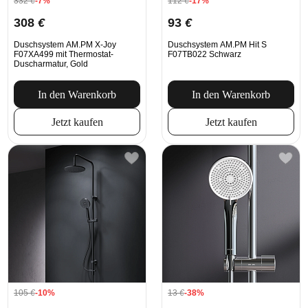
332
€
-7%
112
€
-17%
308
€
93
€
Duschsystem AM.PM X-Joy
Duschsystem AM.PM Hit S
F07XA499 mit Thermostat-
F07TB022 Schwarz
Duscharmatur, Gold
In den Warenkorb
In den Warenkorb
Jetzt kaufen
Jetzt kaufen
105
€
-10%
13
€
-38%