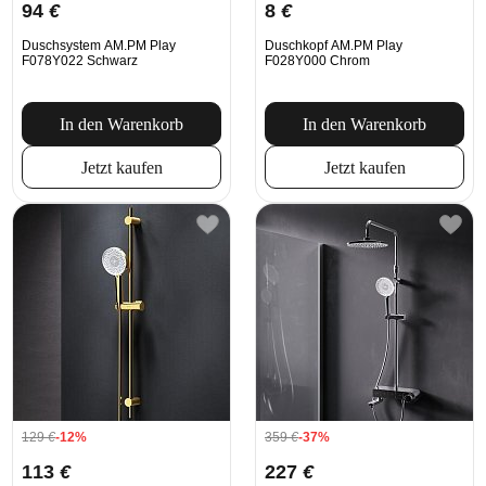
94
€
8
€
Duschsystem AM.PM Play
Duschkopf AM.PM Play
F078Y022 Schwarz
F028Y000 Chrom
In den Warenkorb
In den Warenkorb
Jetzt kaufen
Jetzt kaufen
129
€
-12%
359
€
-37%
113
€
227
€