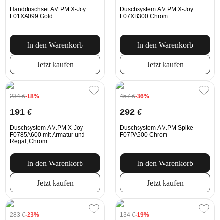
Handduschset AM.PM X-Joy
Duschsystem AM.PM X-Joy
F01XA099 Gold
F07XB300 Chrom
In den Warenkorb
In den Warenkorb
Jetzt kaufen
Jetzt kaufen
234
€
-18%
457
€
-36%
191
€
292
€
Duschsystem AM.PM X-Joy
Duschsystem AM.PM Spike
F0785A600 mit Armatur und
F07PA500 Chrom
Regal, Chrom
In den Warenkorb
In den Warenkorb
Jetzt kaufen
Jetzt kaufen
283
€
-23%
134
€
-19%