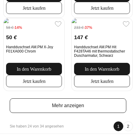
Jetzt kaufen
Jetzt kaufen
58
€
-14%
233
€
-37%
50
€
147
€
Handduschset AM.PM X-Joy
Handduschset AM.PM Hit
F01XA000 Chrom
F428TA46 mit thermostatischer
Duscharmatur, Schwarz
In den Warenkorb
In den Warenkorb
Jetzt kaufen
Jetzt kaufen
Mehr anzeigen
1
2
Sie haben 24 von 34 angesehen