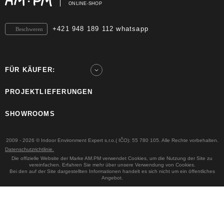
ONLINE-SHOP
+421 948 189 112 whatsapp
Beschweren
FÜR KÄUFER:
PROJEKTLIEFERUNGEN
SHOWROOMS
2009 - 2026 © Indoor Environment Expert s.r.o.( IČO): 55 780 105. Alle Rechte vorbehalten.
Datenschutzrichtlinie.
Die offizielle Website der Marke AM.PM verwendet Cookies, um die Nutzung der Site zu
vereinfachen. Erfahren Sie mehr über unsere Verwendung von Cookies.
Bei den auf der Site dargestellten Informationen handelt es sich nicht um ein öffentliches
Angebot.