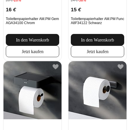
20
€
-20%
24
€
-38%
16
€
15
€
Toilettenpapierhalter AM.PM Gem
Toilettenpapierhalter AM.PM Func
AGA34100 Chrom
A8F34122 Schwarz
In den Warenkorb
In den Warenkorb
Jetzt kaufen
Jetzt kaufen