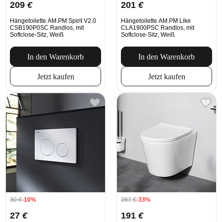
209
€
201
€
Hängetoilette AM.PM Spirit V2.0
Hängetoilette AM.PM Like
CSB190P0SC Randlos, mit
CLA1900PSC Randlos, mit
Softclose-Sitz, Weiß
Softclose-Sitz, Weiß
In den Warenkorb
In den Warenkorb
Jetzt kaufen
Jetzt kaufen
30
€
-10%
287
€
-33%
27
€
191
€