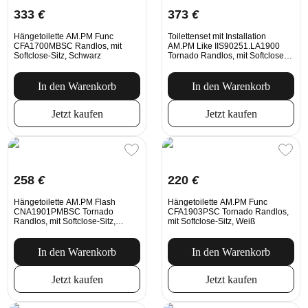
333
€
373
€
Hängetoilette AM.PM Func
Toilettenset mit Installation
CFA1700MBSC Randlos, mit
AM.PM Like IIS90251.LA1900
Softclose-Sitz, Schwarz
Tornado Randlos, mit Softclose-
Sitz, mechanische Spültaste in
Chrom
In den Warenkorb
In den Warenkorb
Jetzt kaufen
Jetzt kaufen
258
€
220
€
Hängetoilette AM.PM Flash
Hängetoilette AM.PM Func
CNA1901PMBSC Tornado
CFA1903PSC Tornado Randlos,
Randlos, mit Softclose-Sitz,
mit Softclose-Sitz, Weiß
Schwarz
In den Warenkorb
In den Warenkorb
Jetzt kaufen
Jetzt kaufen