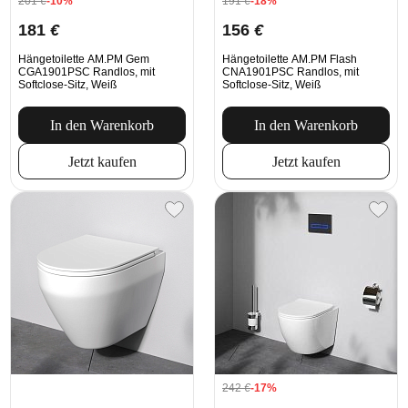
201
€
-10%
191
€
-18%
181
€
156
€
Hängetoilette AM.PM Gem
Hängetoilette AM.PM Flash
CGA1901PSC Randlos, mit
CNA1901PSC Randlos, mit
Softclose-Sitz, Weiß
Softclose-Sitz, Weiß
In den Warenkorb
In den Warenkorb
Jetzt kaufen
Jetzt kaufen
242
€
-17%