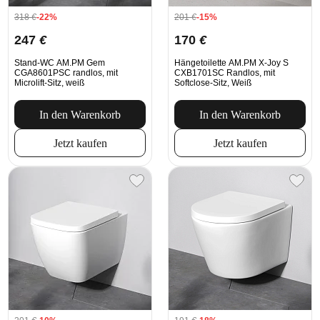
318
€
-22%
201
€
-15%
247
€
170
€
Stand-WC AM.PM Gem
Hängetoilette AM.PM X-Joy S
CGA8601PSC randlos, mit
CXB1701SC Randlos, mit
Microlift-Sitz, weiß
Softclose-Sitz, Weiß
In den Warenkorb
In den Warenkorb
Jetzt kaufen
Jetzt kaufen