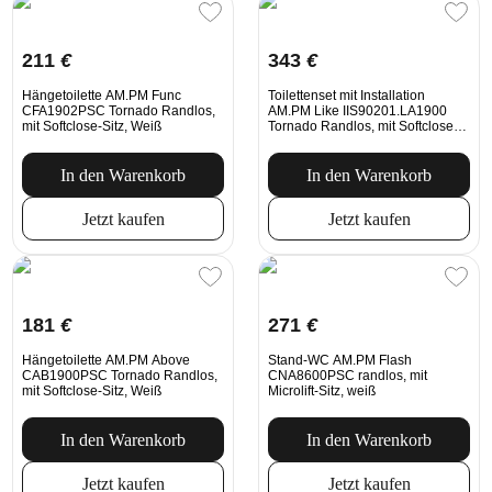
211
€
343
€
Hängetoilette AM.PM Func
Toilettenset mit Installation
CFA1902PSC Tornado Randlos,
AM.PM Like IIS90201.LA1900
mit Softclose-Sitz, Weiß
Tornado Randlos, mit Softclose-
Sitz, mechanische Spültaste in
Weiß
In den Warenkorb
In den Warenkorb
Jetzt kaufen
Jetzt kaufen
181
€
271
€
Hängetoilette AM.PM Above
Stand-WC AM.PM Flash
CAB1900PSC Tornado Randlos,
CNA8600PSC randlos, mit
mit Softclose-Sitz, Weiß
Microlift-Sitz, weiß
In den Warenkorb
In den Warenkorb
Jetzt kaufen
Jetzt kaufen