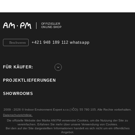
OFFIZIELLER
ONLINE-SHOP
+421 948 189 112 whatsapp
Beschweren
FÜR KÄUFER:
PROJEKTLIEFERUNGEN
SHOWROOMS
2009 - 2026 © Indoor Environment Expert s.r.o.( IČO): 55 780 105. Alle Rechte vorbehalten.
Datenschutzrichtlinie.
Die offizielle Website der Marke AM.PM verwendet Cookies, um die Nutzung der Site zu
vereinfachen. Erfahren Sie mehr über unsere Verwendung von Cookies.
Bei den auf der Site dargestellten Informationen handelt es sich nicht um ein öffentliches
Angebot.