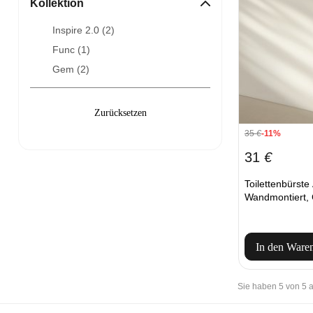
Kollektion
Inspire 2.0 (
2
)
Func (
1
)
Gem (
2
)
35
€
-11%
31
€
Toilettenbürs
Wandmontiert,
In den Ware
Sie haben 5 von 5