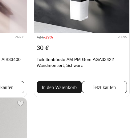
42
€
-29%
26698
26695
30
€
0 AIB33400
Toilettenbürste AM.PM Gem AGA33422
Wandmontiert, Schwarz
 kaufen
In den Warenkorb
Jetzt kaufen