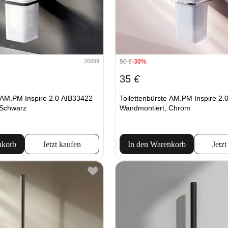
50
€
-30%
26699
35
€
e AM.PM Inspire 2.0 AIB33422
Toilettenbürste AM.PM Inspire 2.
 Schwarz
Wandmontiert, Chrom
nkorb
Jetzt kaufen
In den Warenkorb
Jetzt