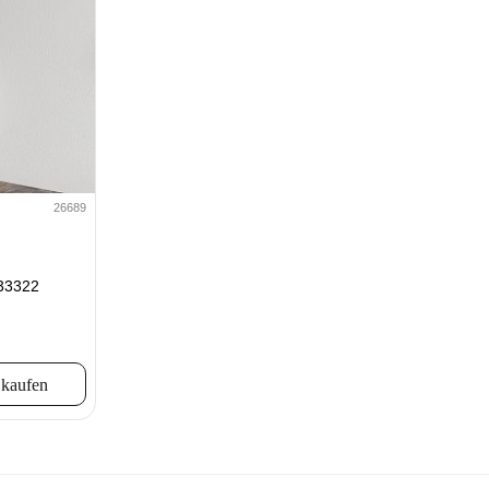
26689
F33322
 kaufen