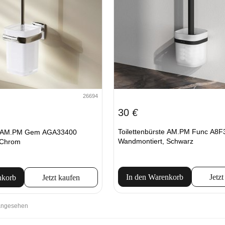
26694
30
€
Toilettenbürste AM.PM Func A8
te AM.PM Gem AGA33400
Wandmontiert, Schwarz
 Chrom
In den Warenkorb
Jetzt
nkorb
Jetzt kaufen
 angesehen