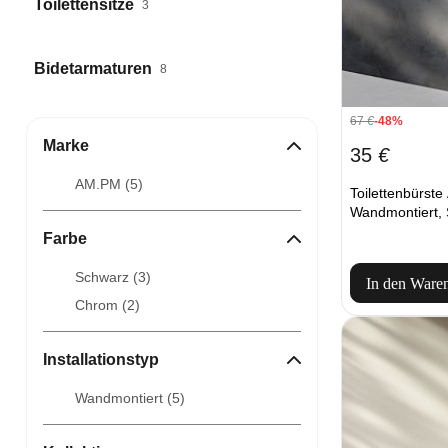
Toilettensitze
3
Bidetarmaturen
8
67
€
-48%
Marke
35
€
AM.PM (
5
)
Toilettenbürst
Wandmontiert,
Farbe
Schwarz (
3
)
In den Ware
Chrom (
2
)
Installationstyp
Wandmontiert (
5
)