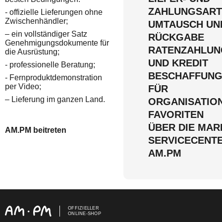
ZAHLUNGSART
- offizielle Lieferungen ohne
Zwischenhändler;
UMTAUSCH UN
– ein vollständiger Satz
RÜCKGABE
Genehmigungsdokumente für
RATENZAHLUN
die Ausrüstung;
UND KREDIT
- professionelle Beratung;
BESCHAFFUN
- Fernproduktdemonstration
per Video;
FÜR
– Lieferung im ganzen Land.
ORGANISATIO
FAVORITEN
ÜBER DIE MAR
AM.PM beitreten
SERVICECENT
AM.PM
OFFIZIELLER
ONLINE-SHOP