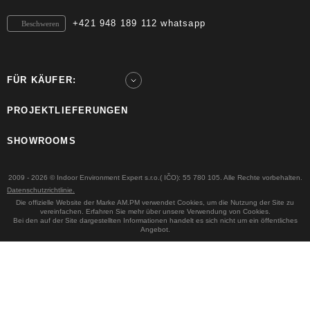
+421 948 189 112 whatsapp
Beschweren
FÜR KÄUFER:
PROJEKTLIEFERUNGEN
SHOWROOMS
2009 - 2026 © Indoor Environment Expert s.r.o.( IČO): 55 780 105. Alle Rechte vorbehalten.
Datenschutzrichtlinie.
Die offizielle Website der Marke AM.PM verwendet Cookies, um die Nutzung der Site zu
vereinfachen. Erfahren Sie mehr über unsere Verwendung von Cookies.
Bei den auf der Site dargestellten Informationen handelt es sich nicht um ein öffentliches
Angebot.