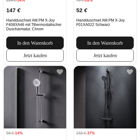
224
€
-34%
70
€
-26%
147
€
52
€
Handduschset AM.PM X-Joy
Handduschset AM.PM X-Joy
F408XA46 mit Tthermostatischer
F01XA022 Schwarz
Duscharmatur, Chrom
In den Warenkorb
In den Warenkorb
Jetzt kaufen
Jetzt kaufen
58
€
-14%
233
€
-37%