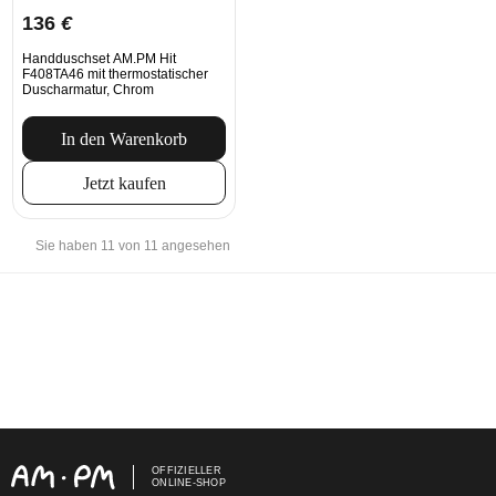
136
€
Handduschset AM.PM Hit
F408TA46 mit thermostatischer
Duscharmatur, Chrom
In den Warenkorb
Jetzt kaufen
Sie haben 11 von 11 angesehen
OFFIZIELLER
ONLINE-SHOP