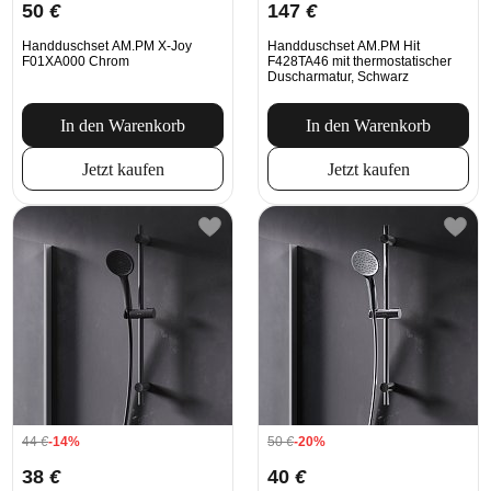
50
€
147
€
Handduschset AM.PM X-Joy
Handduschset AM.PM Hit
F01XA000 Chrom
F428TA46 mit thermostatischer
Duscharmatur, Schwarz
In den Warenkorb
In den Warenkorb
Jetzt kaufen
Jetzt kaufen
44
€
-14%
50
€
-20%
38
€
40
€