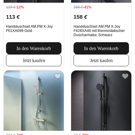
129
€
-12%
268
€
-41%
113
€
158
€
Handduschset AM.PM X-Joy
Handduschset AM.PM X-Joy
F01XA099 Gold
F428XA46 mit thermostatischer
Duscharmatur, Schwarz
In den Warenkorb
In den Warenkorb
Jetzt kaufen
Jetzt kaufen