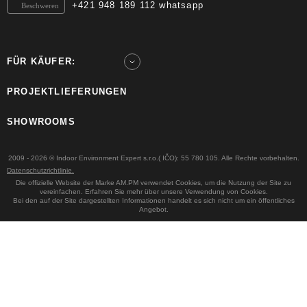
+421 948 189 112 whatsapp
Beschweren
FÜR KÄUFER:
PROJEKTLIEFERUNGEN
SHOWROOMS
2009 - 2026 © Indoor Environment Expert s.r.o.( IČO): 55 780 105. Alle Rechte vorbehalten.
Datenschutzrichtlinie.
Die offizielle Website der Marke AM.PM verwendet Cookies, um die Nutzung der Site zu
vereinfachen. Erfahren Sie mehr über unsere Verwendung von Cookies.
Bei den auf der Site dargestellten Informationen handelt es sich nicht um ein öffentliches
Angebot.