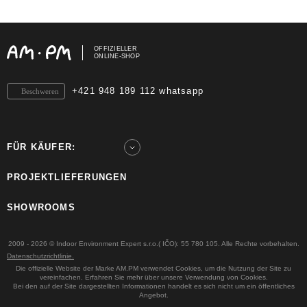
OFFIZIELLER
ONLINE-SHOP
+421 948 189 112 whatsapp
Beschweren
FÜR KÄUFER:
PROJEKTLIEFERUNGEN
SHOWROOMS
2009 - 2026 © Indoor Environment Expert s.r.o.( IČO): 55 780 105. Alle Rechte vorbehalten.
Datenschutzrichtlinie.
Die offizielle Website der Marke AM.PM verwendet Cookies, um die Nutzung der Site zu
vereinfachen. Erfahren Sie mehr über unsere Verwendung von Cookies.
Bei den auf der Site dargestellten Informationen handelt es sich nicht um ein öffentliches
Angebot.