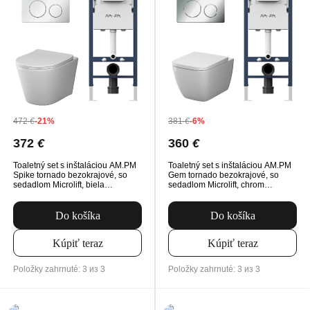
472
€
-21%
381
€
-6%
372
€
360
€
Toaletný set s inštaláciou AM.PM
Toaletný set s inštaláciou AM.PM
Spike tornado bezokrajové, so
Gem tornado bezokrajové, so
sedadlom Microlift, biela
sedadlom Microlift, chrom
Mechanické tlačidlo na
Mechanické tlačidlo na
splachovanie
splachovanie
Do košíka
Do košíka
Kúpiť teraz
Kúpiť teraz
Položky zahrnuté: 3 из 3
Položky zahrnuté: 3 из 3