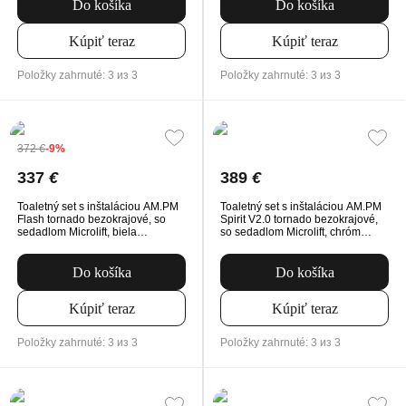
Do košíka
Do košíka
Kúpiť teraz
Kúpiť teraz
Položky zahrnuté: 3 из 3
Položky zahrnuté: 3 из 3
372
€
-9%
337
€
389
€
Toaletný set s inštaláciou AM.PM
Toaletný set s inštaláciou AM.PM
Flash tornado bezokrajové, so
Spirit V2.0 tornado bezokrajové,
sedadlom Microlift, biela
so sedadlom Microlift, chróm
Mechanické tlačidlo na
Mechanické tlačidlo na
splachovanie
splachovanie
Do košíka
Do košíka
Kúpiť teraz
Kúpiť teraz
Položky zahrnuté: 3 из 3
Položky zahrnuté: 3 из 3