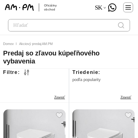
Oficiálny
SK
obchod
Domov
Akciový predaj AM.PM
Predaj so zľavou kúpeľňového
vybavenia
Filtre:
Triedenie:
podľa popularity
Zmeniť
Zmeniť