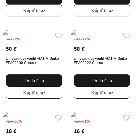
Kúpiť teraz
Kúpiť teraz
54
€
-7%
70
€
-17%
50
€
58
€
Umyvadlový ventil AM.PM Spike
Umyvadlový ventil AM.PM Spike
FPA02100 Chrome
FPA02122 Čierna
Do košíka
Do košíka
Kúpiť teraz
Kúpiť teraz
41
€
-56%
41
€
-61%
18
€
16
€