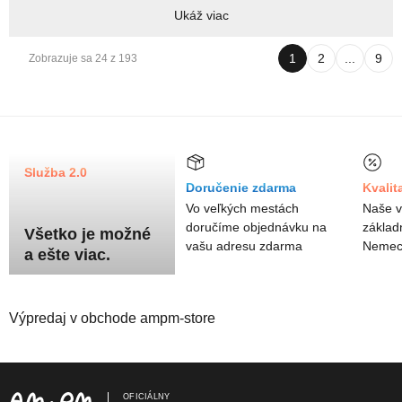
Ukáž viac
1
2
...
9
Zobrazuje sa 24 z 193
Služba 2.0
Doručenie zdarma
Kvali
Vo veľkých mestách
Naše v
doručíme objednávku na
základ
Všetko je možné
vašu adresu zdarma
Nemec
a ešte viac.
Výpredaj v obchode ampm-store
OFICIÁLNY