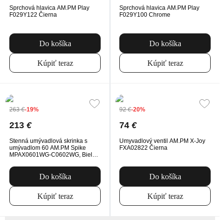
Sprchová hlavica AM.PM Play
Sprchová hlavica AM.PM Play
F029Y122 Čierna
F029Y100 Chrome
Do košíka
Do košíka
Kúpiť teraz
Kúpiť teraz
263
€
-19%
92
€
-20%
213
€
74
€
Stenná umývadlová skrinka s
Umyvadlový ventil AM.PM X-Joy
umývadlom 60 AM.PM Spike
FXA02822 Čierna
MPAX0601WG-C0602WG, Biela
Vysoký Lesk
Do košíka
Do košíka
Kúpiť teraz
Kúpiť teraz