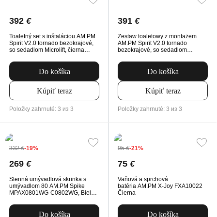
392
€
391
€
Toaletný set s inštaláciou AM.PM
Zestaw toaletowy z montażem
Spirit V2.0 tornado bezokrajové,
AM.PM Spirit V2.0 tornado
so sedadlom Microlift, čierna
bezokrajové, so sedadlom
Mechanické tlačidlo na
Microlift, biele Mechanické tlačidlo
splachovanie
na splachovanie
Do košíka
Do košíka
Kúpiť teraz
Kúpiť teraz
Položky zahrnuté: 3 из 3
Položky zahrnuté: 3 из 3
332
€
-19%
95
€
-21%
269
€
75
€
Stenná umývadlová skrinka s
Vaňová a sprchová
umývadlom 80 AM.PM Spike
batéria AM.PM X-Joy FXA10022
MPAX0801WG-C0802WG, Biela
Čierna
Vysoký Lesk
Do košíka
Do košíka