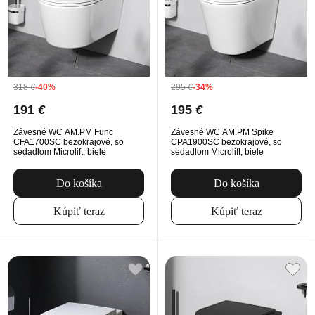
318
€
-40%
295
€
-34%
191
€
195
€
Závesné WC AM.PM Func
Závesné WC AM.PM Spike
CFA1700SC bezokrajové, so
CPA1900SC bezokrajové, so
sedadlom Microlift, biele
sedadlom Microlift, biele
Do košíka
Do košíka
Kúpiť teraz
Kúpiť teraz