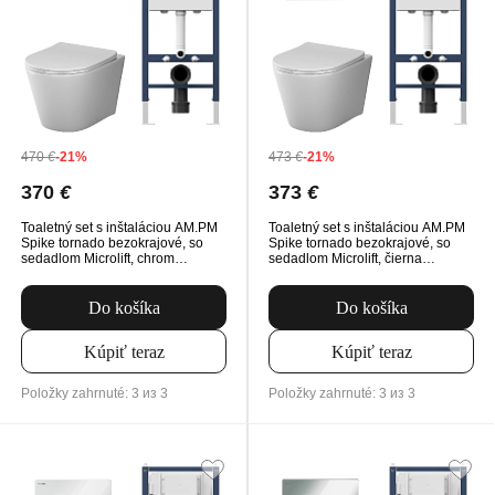
470
€
-21%
473
€
-21%
370
€
373
€
Toaletný set s inštaláciou AM.PM
Toaletný set s inštaláciou AM.PM
Spike tornado bezokrajové, so
Spike tornado bezokrajové, so
sedadlom Microlift, chrom
sedadlom Microlift, čierna
Mechanické tlačidlo na
Mechanické tlačidlo na
splachovanie
splachovanie
Do košíka
Do košíka
Kúpiť teraz
Kúpiť teraz
Položky zahrnuté: 3 из 3
Položky zahrnuté: 3 из 3