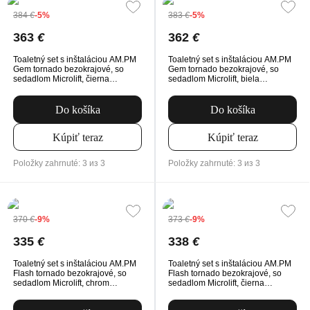
384
€
-5%
383
€
-5%
363
€
362
€
Toaletný set s inštaláciou AM.PM
Toaletný set s inštaláciou AM.PM
Gem tornado bezokrajové, so
Gem tornado bezokrajové, so
sedadlom Microlift, čierna
sedadlom Microlift, biela
Mechanické tlačidlo na
Mechanické tlačidlo na
splachovanie
splachovanie
Do košíka
Do košíka
Kúpiť teraz
Kúpiť teraz
Položky zahrnuté: 3 из 3
Položky zahrnuté: 3 из 3
370
€
-9%
373
€
-9%
335
€
338
€
Toaletný set s inštaláciou AM.PM
Toaletný set s inštaláciou AM.PM
Flash tornado bezokrajové, so
Flash tornado bezokrajové, so
sedadlom Microlift, chrom
sedadlom Microlift, čierna
Mechanické tlačidlo na
Mechanické tlačidlo na
splachovanie
splachovanie