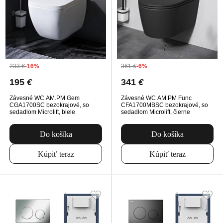
233
€
-16%
361
€
-6%
195
€
341
€
Závesné WC AM.PM Gem
Závesné WC AM.PM Func
CGA1700SC bezokrajové, so
CFA1700MBSC bezokrajové, so
sedadlom Microlift, biele
sedadlom Microlift, čierne
Do košíka
Do košíka
Kúpiť teraz
Kúpiť teraz