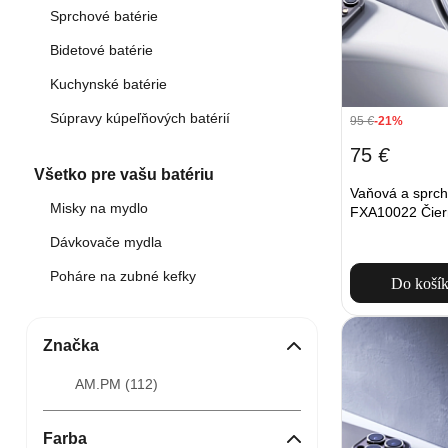
Sprchové batérie
Bidetové batérie
Kuchynské batérie
Súpravy kúpeľňových batérií
95
€
-21%
75
€
Všetko pre vašu batériu
Vaňová a sprch
Misky na mydlo
FXA10022 Čier
Dávkovače mydla
Poháre na zubné kefky
Do koší
Značka
AM.PM (
112
)
Farba