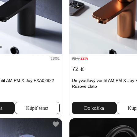
92
€
-22%
31051
72
€
ntil AM.PM X-Joy FXA02822
Umyvadlový ventil AM.PM X-Joy
Ružové zlato
ka
Kúpiť teraz
Do košíka
Kúpi