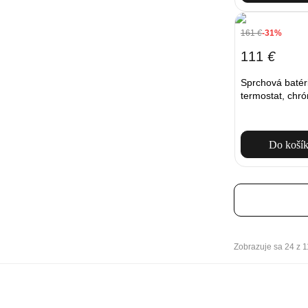
161
€
-31%
111
€
Sprchová baté
termostat, chr
Do koší
Zobrazuje sa 24 z 