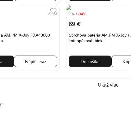
104
€
-34%
27453
69
€
ria AM.PM X-Joy FXA40000
Sprchová batéria AM.PM X-Joy 
óm
jednopáková, biela
ka
Kúpiť teraz
Do košíka
Kúpi
Ukáž viac
112