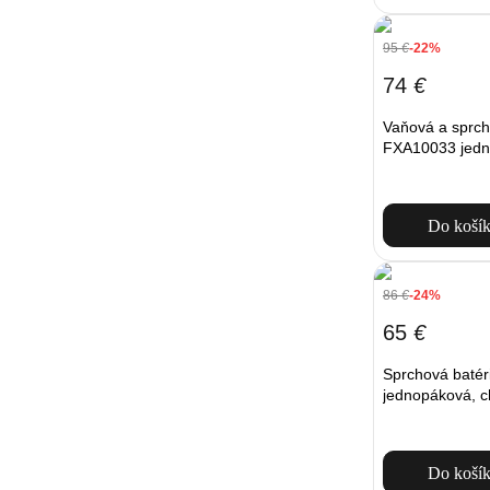
95
€
-22%
74
€
Vaňová a sprch
FXA10033 jedn
Do koší
86
€
-24%
65
€
Sprchová baté
jednopáková, 
Do koší