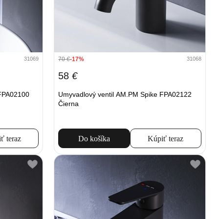
70
€
-17%
31069
31068
58
€
 FPA02100
Umyvadlový ventil AM.PM Spike FPA02122
Čierna
ť teraz
Do košíka
Kúpiť teraz