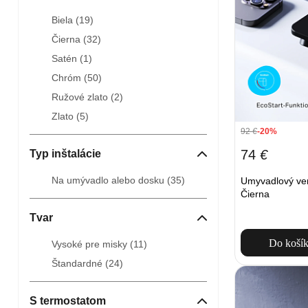
Biela (
19
)
Čierna (
32
)
Satén (
1
)
Chróm (
50
)
Ružové zlato (
2
)
Zlato (
5
)
92
€
-20%
74
€
Typ inštalácie
Na umývadlo alebo dosku (
35
)
Umyvadlový ve
Čierna
Tvar
Do koší
Vysoké pre misky (
11
)
Štandardné (
24
)
S termostatom