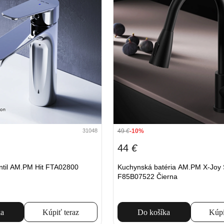
49
€
-10%
31048
44
€
ntil AM.PM Hit FTA02800
Kuchynská batéria AM.PM X-Joy 
F85B07522 Čierna
ka
Kúpiť teraz
Do košíka
Kúpi