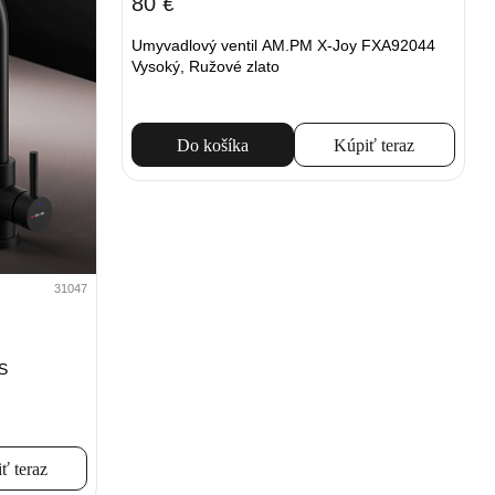
80
€
Umyvadlový ventil AM.PM X-Joy FXA92044
Vysoký, Ružové zlato
Do košíka
Kúpiť teraz
31047
S
ť teraz