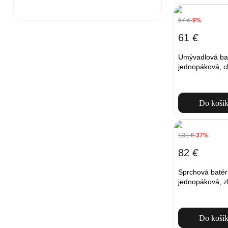
67
€
-9%
61
€
Umývadlová ba
jednopáková, 
Do koší
131
€
-37%
82
€
Sprchová baté
jednopáková, z
Do koší