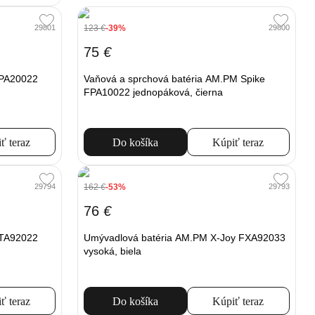
123
€
-39%
29801
29800
75
€
FPA20022
Vaňová a sprchová batéria AM.PM Spike
FPA10022 jednopáková, čierna
ť teraz
Do košíka
Kúpiť teraz
162
€
-53%
29794
29793
76
€
FTA92022
Umývadlová batéria AM.PM X-Joy FXA92033
vysoká, biela
ť teraz
Do košíka
Kúpiť teraz