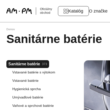
Oficiálny
Katalóg
O značke
obchod
Domov
Sanitárne batérie
Sanitárne batérie
373
Vstavané batérie s výtokom
Vstavané batérie
Hygienická sprcha
Umývadlové batérie
Vaňové a sprchové batérie