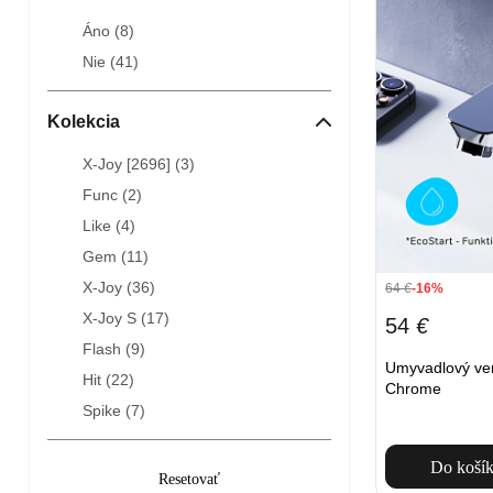
Áno (
8
)
Nie (
41
)
Kolekcia
X-Joy [2696] (
3
)
Func (
2
)
Like (
4
)
Gem (
11
)
X-Joy (
36
)
64
€
-16%
X-Joy S (
17
)
54
€
Flash (
9
)
Umyvadlový ve
Hit (
22
)
Chrome
Spike (
7
)
Do koší