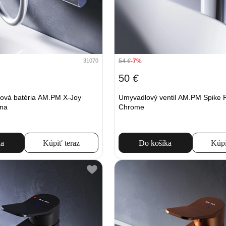
54
€
-7%
31070
50
€
ová batéria AM.PM X-Joy
Umyvadlový ventil AM.PM Spike
na
Chrome
ka
Kúpiť teraz
Do košíka
Kúpi