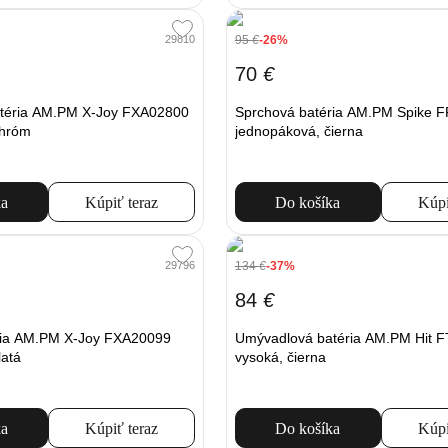
95
€
-26%
29810
70
€
téria AM.PM X-Joy FXA02800
Sprchová batéria AM.PM Spike 
chróm
jednopáková, čierna
ka
Kúpiť teraz
Do košíka
Kúpi
134
€
-37%
29796
84
€
ria AM.PM X-Joy FXA20099
Umývadlová batéria AM.PM Hit 
latá
vysoká, čierna
ka
Kúpiť teraz
Do košíka
Kúpi