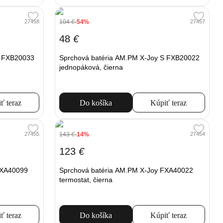
104
€
-54%
27458
27457
48
€
S FXB20033
Sprchová batéria AM.PM X-Joy S FXB20022
jednopáková, čierna
ť teraz
Do košíka
Kúpiť teraz
143
€
-14%
27455
27454
123
€
FXA40099
Sprchová batéria AM.PM X-Joy FXA40022
termostat, čierna
ť teraz
Do košíka
Kúpiť teraz