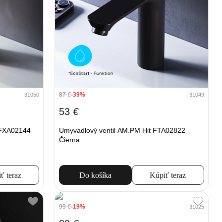
87
€
-39%
31050
31049
53
€
 FXA02144
Umyvadlový ventil AM.PM Hit FTA02822
Čierna
ť teraz
Do košíka
Kúpiť teraz
99
€
-19%
31025