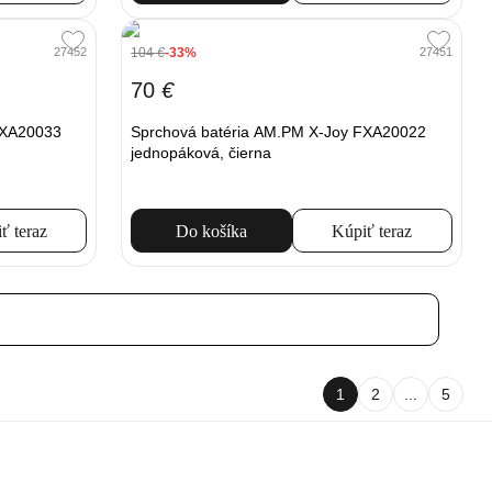
104
€
-33%
27452
27451
70
€
FXA20033
Sprchová batéria AM.PM X-Joy FXA20022
jednopáková, čierna
ť teraz
Do košíka
Kúpiť teraz
1
2
...
5