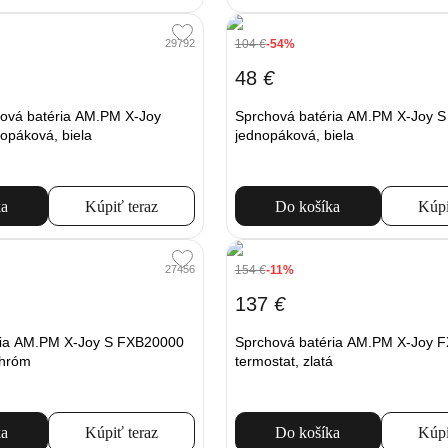
104
€
-54%
29792
48
€
ová batéria AM.PM X-Joy
Sprchová batéria AM.PM X-Joy 
opáková, biela
jednopáková, biela
ka
Kúpiť teraz
Do košíka
Kúpi
154
€
-11%
27456
137
€
ria AM.PM X-Joy S FXB20000
Sprchová batéria AM.PM X-Joy 
chróm
termostat, zlatá
ka
Kúpiť teraz
Do košíka
Kúpi