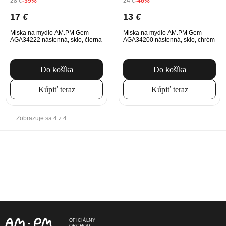
28
€
-39%
24
€
-46%
17
€
13
€
Miska na mydlo AM.PM Gem
Miska na mydlo AM.PM Gem
AGA34222 nástenná, sklo, čierna
AGA34200 nástenná, sklo, chróm
Do košíka
Do košíka
Kúpiť teraz
Kúpiť teraz
Zobrazuje sa 4 z 4
OFICIÁLNY