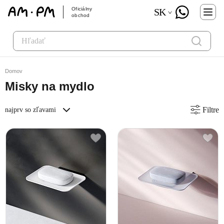
Oficiálny
SK
obchod
Domov
Misky na mydlo
Filtre
najprv so zľavami