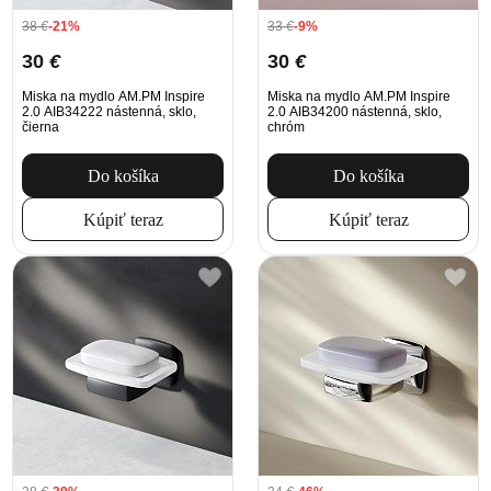
38
€
-21%
33
€
-9%
30
€
30
€
Miska na mydlo AM.PM Inspire
Miska na mydlo AM.PM Inspire
2.0 AIB34222 nástenná, sklo,
2.0 AIB34200 nástenná, sklo,
čierna
chróm
Do košíka
Do košíka
Kúpiť teraz
Kúpiť teraz