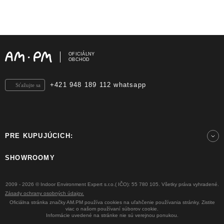
OFICIÁLNY
OBCHOD
+421 948 189 112 whatsapp
Sťažujte sa
PRE KUPUJÚCICH:
SHOWROOMY
2009 - 2026 © Indoor Environment Expert s.r.o.( IČO): 55 780 105. Všetky práva vyhradené.
Zásady ochrany osobných údajov.
Oficiálna stránka značky AM.PM používa cookies na uľahčenie používania stránky. Zistite
viac o našom používaní súborov cookie.
Informácie uvedené na stránke nie sú verejnou ponukou.