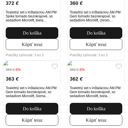
372
€
360
€
Toaletný set s inštaláciou AM.PM
Toaletný set s inštaláciou AM.PM
Spike tornado bezokrajové, so
Gem tornado bezokrajové, so
sedadlom Microlift, biela
sedadlom Microlift, chrom
Mechanické tlačidlo na
Mechanické tlačidlo na
splachovanie
splachovanie
Do košíka
Do košíka
Kúpiť teraz
Kúpiť teraz
Položky zahrnuté: 3 из 3
Položky zahrnuté: 3 из 3
384
€
-5%
383
€
-5%
363
€
362
€
Toaletný set s inštaláciou AM.PM
Toaletný set s inštaláciou AM.PM
Gem tornado bezokrajové, so
Gem tornado bezokrajové, so
sedadlom Microlift, čierna
sedadlom Microlift, biela
Mechanické tlačidlo na
Mechanické tlačidlo na
splachovanie
splachovanie
Do košíka
Do košíka
Kúpiť teraz
Kúpiť teraz