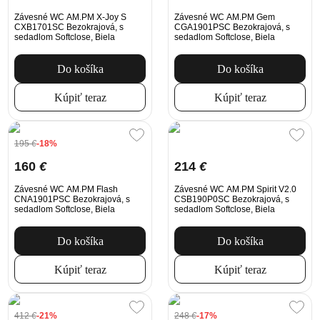
Závesné WC AM.PM X-Joy S
Závesné WC AM.PM Gem
CXB1701SC Bezokrajová, s
CGA1901PSC Bezokrajová, s
sedadlom Softclose, Biela
sedadlom Softclose, Biela
Do košíka
Do košíka
Kúpiť teraz
Kúpiť teraz
195
€
-18%
160
€
214
€
Závesné WC AM.PM Flash
Závesné WC AM.PM Spirit V2.0
CNA1901PSC Bezokrajová, s
CSB190P0SC Bezokrajová, s
sedadlom Softclose, Biela
sedadlom Softclose, Biela
Do košíka
Do košíka
Kúpiť teraz
Kúpiť teraz
412
€
-21%
248
€
-17%