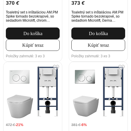
370
€
373
€
Toaletný set s inštaláciou AM.PM
Toaletný set s inštaláciou AM.PM
Spike tornado bezokrajové, so
Spike tornado bezokrajové, so
sedadlom Microlift, chrom
sedadlom Microlift, čierna
Mechanické tlačidlo na
Mechanické tlačidlo na
splachovanie
splachovanie
Do košíka
Do košíka
Kúpiť teraz
Kúpiť teraz
Položky zahrnuté: 3 из 3
Položky zahrnuté: 3 из 3
472
€
-21%
381
€
-6%