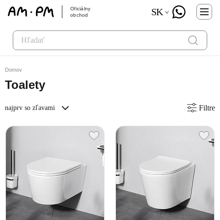
Oficiálny
SK
obchod
Domov
Toalety
Filtre
najprv so zľavami