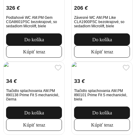
326
€
206
€
Podlahové WC AM.PM Gem
Závesné WC AM.PM Like
CGA8601PSC bezokrajové, so
CLA1900PSC bezokrajové, so
sedadlom Microlift, biele
sedadlom Microlift, biele
Do košíka
Do košíka
Kúpiť teraz
Kúpiť teraz
34
€
33
€
Tlačidlo splachovania AM.PM
Tlačidlo splachovania AM.PM
II90138 Prime Fit S mechanické,
II90101 Prime Fit S mechanické,
čierna
biela
Do košíka
Do košíka
Kúpiť teraz
Kúpiť teraz