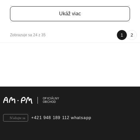
Ukáž viac
1
2
Zobrazuje sa 24 z 35
OFICIÁLNY
OBCHOD
+421 948 189 112 whatsapp
Sťažujte sa