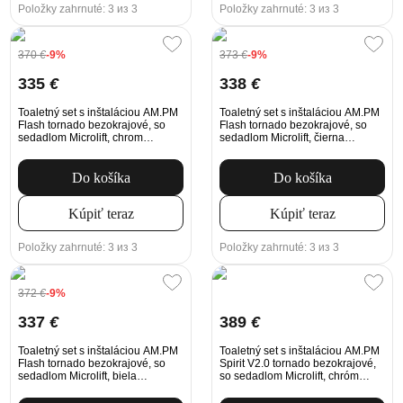
Položky zahrnuté: 3 из 3
Položky zahrnuté: 3 из 3
370
€
-9%
373
€
-9%
335
€
338
€
Toaletný set s inštaláciou AM.PM
Toaletný set s inštaláciou AM.PM
Flash tornado bezokrajové, so
Flash tornado bezokrajové, so
sedadlom Microlift, chrom
sedadlom Microlift, čierna
Mechanické tlačidlo na
Mechanické tlačidlo na
splachovanie
splachovanie
Do košíka
Do košíka
Kúpiť teraz
Kúpiť teraz
Položky zahrnuté: 3 из 3
Položky zahrnuté: 3 из 3
372
€
-9%
337
€
389
€
Toaletný set s inštaláciou AM.PM
Toaletný set s inštaláciou AM.PM
Flash tornado bezokrajové, so
Spirit V2.0 tornado bezokrajové,
sedadlom Microlift, biela
so sedadlom Microlift, chróm
Mechanické tlačidlo na
Mechanické tlačidlo na
splachovanie
splachovanie