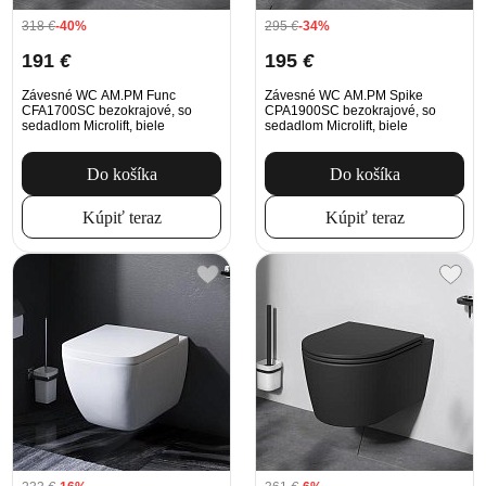
318
€
-40%
295
€
-34%
191
€
195
€
Závesné WC AM.PM Func
Závesné WC AM.PM Spike
CFA1700SC bezokrajové, so
CPA1900SC bezokrajové, so
sedadlom Microlift, biele
sedadlom Microlift, biele
Do košíka
Do košíka
Kúpiť teraz
Kúpiť teraz