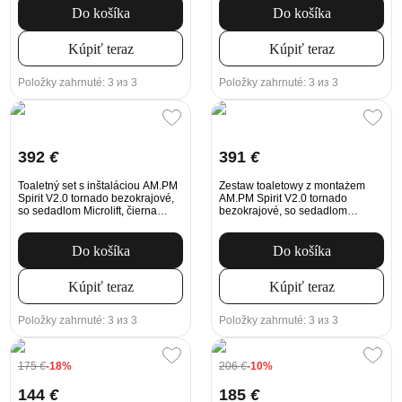
Do košíka
Do košíka
Kúpiť teraz
Kúpiť teraz
Položky zahrnuté: 3 из 3
Položky zahrnuté: 3 из 3
392
€
391
€
Toaletný set s inštaláciou AM.PM
Zestaw toaletowy z montażem
Spirit V2.0 tornado bezokrajové,
AM.PM Spirit V2.0 tornado
so sedadlom Microlift, čierna
bezokrajové, so sedadlom
Mechanické tlačidlo na
Microlift, biele Mechanické
splachovanie
tlačidlo na splachovanie
Do košíka
Do košíka
Kúpiť teraz
Kúpiť teraz
Položky zahrnuté: 3 из 3
Položky zahrnuté: 3 из 3
175
€
-18%
206
€
-10%
144
€
185
€