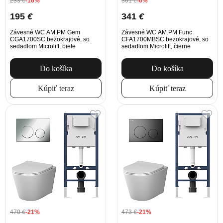
233
€
-16%
361
€
-6%
195
€
341
€
Závesné WC AM.PM Gem
Závesné WC AM.PM Func
CGA1700SC bezokrajové, so
CFA1700MBSC bezokrajové, so
sedadlom Microlift, biele
sedadlom Microlift, čierne
Do košíka
Do košíka
Kúpiť teraz
Kúpiť teraz
470
€
-21%
473
€
-21%