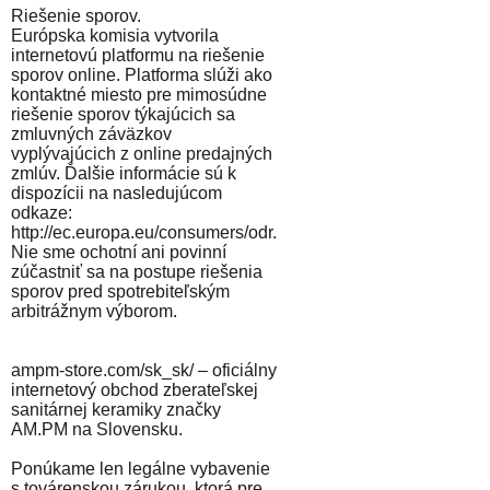
Riešenie sporov.
Európska komisia vytvorila
internetovú platformu na riešenie
sporov online. Platforma slúži ako
kontaktné miesto pre mimosúdne
riešenie sporov týkajúcich sa
zmluvných záväzkov
vyplývajúcich z online predajných
zmlúv. Ďalšie informácie sú k
dispozícii na nasledujúcom
odkaze:
http://ec.europa.eu/consumers/odr.
Nie sme ochotní ani povinní
zúčastniť sa na postupe riešenia
sporov pred spotrebiteľským
arbitrážnym výborom.
ampm-store.com/sk_sk/ – oficiálny
internetový obchod zberateľskej
sanitárnej keramiky značky
AM.PM na Slovensku.
Ponúkame len legálne vybavenie
s továrenskou zárukou, ktorá pre