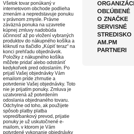
ORGANIZÁC
Všetok tovar ponúkaný v
internetovom obchode podlieha
OBĽÚBENÉ
zmenám a nepredstavuje ponuku
O ZNAČKE
v právnom zmysle. Právne
záväzná ponuka na uzavretie
SERVISNÉ
kúpnej zmluvy nadobúda
STREDISKO
účinnosť až po vložení vybraných
produktov do nákupného košíka a
AM.PM
kliknutí na tlačidlo „Kúpiť teraz“ na
PARTNERI
konci prehľadu objednávok.
Položky z nákupného košíka
môžete pridať alebo odstrániť
kedykoľvek pred odoslaním. Po
prijatí Vašej objednávky Vám
emailom príde zhrnutie a
potvrdenie Vašej objednávky. Toto
nie je prijatím ponuky. Zmluva je
uzatvorená až potvrdením
odoslania objednaného tovaru.
Odchylne od toho, ak použijete
spôsob platby platba
vopred/bankový prevod, prijatie
ponuky je už uskutočnené e-
mailom, v ktorom je Vám
potvrdené vykonanie objednávky