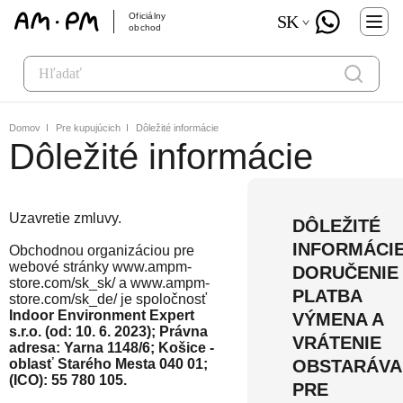
Oficiálny
SK
obchod
Domov
Pre kupujúcich
Dôležité informácie
Dôležité informácie
Uzavretie zmluvy.
DÔLEŽITÉ
INFORMÁCI
Obchodnou organizáciou pre
webové stránky www.ampm-
DORUČENIE
store.com/sk_sk/ a www.ampm-
PLATBA
store.com/sk_de/ je spoločnosť
Indoor Environment Expert
VÝMENA A
s.r.o. (od: 10. 6. 2023); Právna
VRÁTENIE
adresa: Yarna 1148/6; Košice -
oblasť Starého Mesta 040 01;
OBSTARÁVA
(ICO): 55 780 105.
PRE