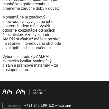
mnohé kategórie presahuje
priemerné záručné doby v odvetví.
Momentálne je značkový
showroom vo vývoji a po jeho
otvorení budete môcť využiť
odborné konzultácie od našich
špecialistov. Vzorky zariadení
AM.PM si však už môžete pozrieť
na stránke internetového obchodu
a zakúpiť si ich s doručením.
Vyberte si produkty AM.PM!
Nemecká kvalita, výnimočný
dizajn a prémiové materiály – za
dostupnú cenu.
OFICIÁLNY
OBCHOD
+421 948 189 112 whatsapp
Sťažujte sa