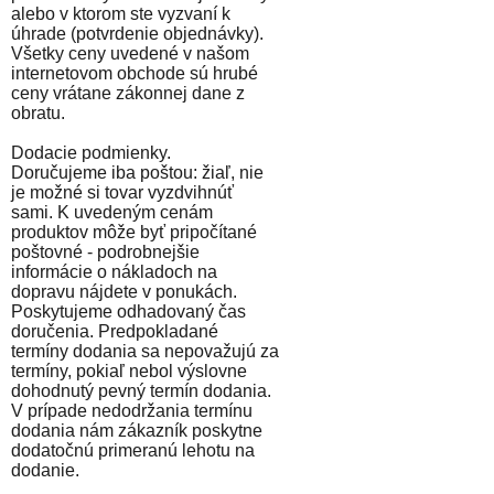
alebo v ktorom ste vyzvaní k
úhrade (potvrdenie objednávky).
Všetky ceny uvedené v našom
internetovom obchode sú hrubé
ceny vrátane zákonnej dane z
obratu.
Dodacie podmienky.
Doručujeme iba poštou: žiaľ, nie
je možné si tovar vyzdvihnúť
sami. K uvedeným cenám
produktov môže byť pripočítané
poštovné - podrobnejšie
informácie o nákladoch na
dopravu nájdete v ponukách.
Poskytujeme odhadovaný čas
doručenia. Predpokladané
termíny dodania sa nepovažujú za
termíny, pokiaľ nebol výslovne
dohodnutý pevný termín dodania.
V prípade nedodržania termínu
dodania nám zákazník poskytne
dodatočnú primeranú lehotu na
dodanie.