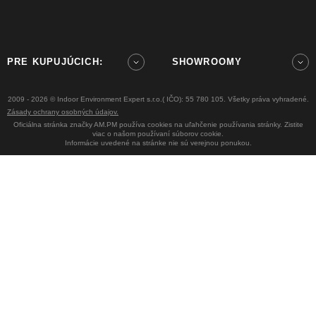
PRE KUPUJÚCICH:
SHOWROOMY
2009 - 2026 © Indoor Environment Expert s.r.o.( IČO): 55 780 105. Všetky práva vyhradené.
Zásady ochrany osobných údajov.
Oficiálna stránka značky AM.PM používa cookies na uľahčenie používania stránky. Zistite
viac o našom používaní súborov cookie.
Informácie uvedené na stránke nie sú verejnou ponukou.