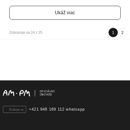
Ukáž viac
1
2
Zobrazuje sa 24 z 35
OFICIÁLNY
OBCHOD
+421 948 189 112 whatsapp
Sťažujte sa