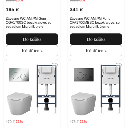
233
€
-16%
361
€
-6%
195
€
341
€
Závesné WC AM.PM Gem
Závesné WC AM.PM Func
CGA1700SC bezokrajové, so
CFA1700MBSC bezokrajové, so
sedadlom Microlift, biele
sedadlom Microlift, čierne
Do košíka
Do košíka
Kúpiť teraz
Kúpiť teraz
470
€
-21%
473
€
-21%