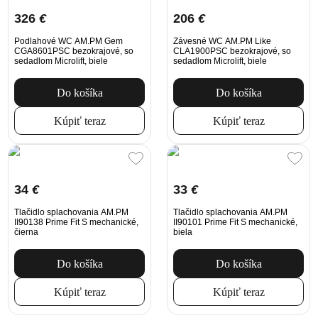
326
€
206
€
Podlahové WC AM.PM Gem
Závesné WC AM.PM Like
CGA8601PSC bezokrajové, so
CLA1900PSC bezokrajové, so
sedadlom Microlift, biele
sedadlom Microlift, biele
Do košíka
Do košíka
Kúpiť teraz
Kúpiť teraz
34
€
33
€
Tlačidlo splachovania AM.PM
Tlačidlo splachovania AM.PM
II90138 Prime Fit S mechanické,
II90101 Prime Fit S mechanické,
čierna
biela
Do košíka
Do košíka
Kúpiť teraz
Kúpiť teraz