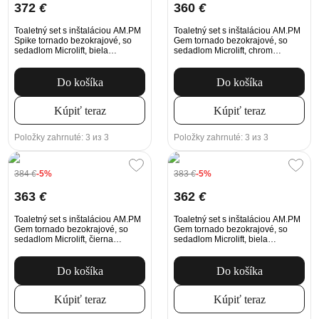
372
€
360
€
Toaletný set s inštaláciou AM.PM
Toaletný set s inštaláciou AM.PM
Spike tornado bezokrajové, so
Gem tornado bezokrajové, so
sedadlom Microlift, biela
sedadlom Microlift, chrom
Mechanické tlačidlo na
Mechanické tlačidlo na
splachovanie
splachovanie
Do košíka
Do košíka
Kúpiť teraz
Kúpiť teraz
Položky zahrnuté: 3 из 3
Položky zahrnuté: 3 из 3
384
€
-5%
383
€
-5%
363
€
362
€
Toaletný set s inštaláciou AM.PM
Toaletný set s inštaláciou AM.PM
Gem tornado bezokrajové, so
Gem tornado bezokrajové, so
sedadlom Microlift, čierna
sedadlom Microlift, biela
Mechanické tlačidlo na
Mechanické tlačidlo na
splachovanie
splachovanie
Do košíka
Do košíka
Kúpiť teraz
Kúpiť teraz