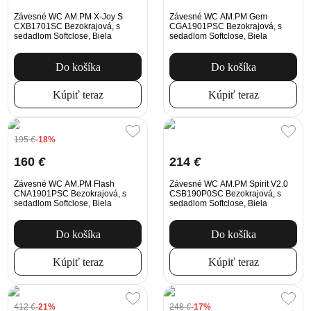
Závesné WC AM.PM X-Joy S
Závesné WC AM.PM Gem
CXB1701SC Bezokrajová, s
CGA1901PSC Bezokrajová, s
sedadlom Softclose, Biela
sedadlom Softclose, Biela
Do košíka
Do košíka
Kúpiť teraz
Kúpiť teraz
195
€
-18%
160
€
214
€
Závesné WC AM.PM Flash
Závesné WC AM.PM Spirit V2.0
CNA1901PSC Bezokrajová, s
CSB190P0SC Bezokrajová, s
sedadlom Softclose, Biela
sedadlom Softclose, Biela
Do košíka
Do košíka
Kúpiť teraz
Kúpiť teraz
412
€
-21%
248
€
-17%