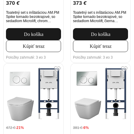
370
€
373
€
Toaletný set s inštaláciou AM.PM
Toaletný set s inštaláciou AM.PM
Spike tornado bezokrajové, so
Spike tornado bezokrajové, so
sedadlom Microlift, chrom
sedadlom Microlift, čierna
Mechanické tlačidlo na
Mechanické tlačidlo na
splachovanie
splachovanie
Do košíka
Do košíka
Kúpiť teraz
Kúpiť teraz
Položky zahrnuté: 3 из 3
Položky zahrnuté: 3 из 3
472
€
-21%
381
€
-6%