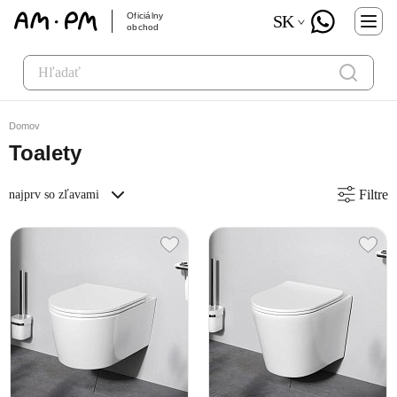
Oficiálny
SK
obchod
Domov
Toalety
Filtre
najprv so zľavami