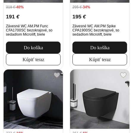
318
€
-40%
295
€
-34%
191
€
195
€
Závesné WC AM.PM Func
Závesné WC AM.PM Spike
CFA1700SC bezokrajové, so
CPA1900SC bezokrajové, so
sedadlom Microlift, biele
sedadlom Microlift, biele
Do košíka
Do košíka
Kúpiť teraz
Kúpiť teraz