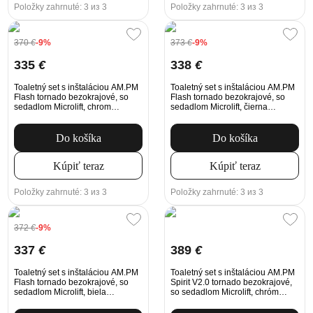
Položky zahrnuté: 3 из 3
Položky zahrnuté: 3 из 3
370
€
-9%
373
€
-9%
335
€
338
€
Toaletný set s inštaláciou AM.PM
Toaletný set s inštaláciou AM.PM
Flash tornado bezokrajové, so
Flash tornado bezokrajové, so
sedadlom Microlift, chrom
sedadlom Microlift, čierna
Mechanické tlačidlo na
Mechanické tlačidlo na
splachovanie
splachovanie
Do košíka
Do košíka
Kúpiť teraz
Kúpiť teraz
Položky zahrnuté: 3 из 3
Položky zahrnuté: 3 из 3
372
€
-9%
337
€
389
€
Toaletný set s inštaláciou AM.PM
Toaletný set s inštaláciou AM.PM
Flash tornado bezokrajové, so
Spirit V2.0 tornado bezokrajové,
sedadlom Microlift, biela
so sedadlom Microlift, chróm
Mechanické tlačidlo na
Mechanické tlačidlo na
splachovanie
splachovanie