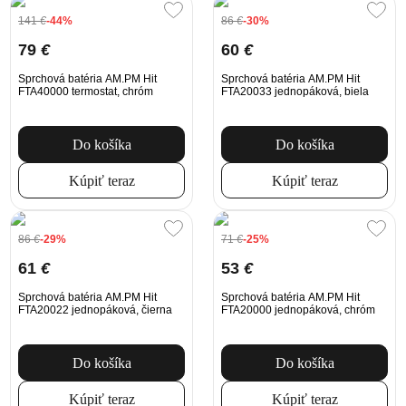
141
€
-44%
86
€
-30%
79
€
60
€
Sprchová batéria AM.PM Hit
Sprchová batéria AM.PM Hit
FTA40000 termostat, chróm
FTA20033 jednopáková, biela
Do košíka
Do košíka
Kúpiť teraz
Kúpiť teraz
86
€
-29%
71
€
-25%
61
€
53
€
Sprchová batéria AM.PM Hit
Sprchová batéria AM.PM Hit
FTA20022 jednopáková, čierna
FTA20000 jednopáková, chróm
Do košíka
Do košíka
Kúpiť teraz
Kúpiť teraz