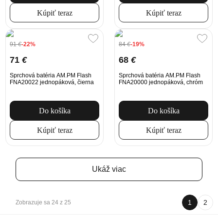
Kúpiť teraz
Kúpiť teraz
91
€
-22%
84
€
-19%
71
€
68
€
Sprchová batéria AM.PM Flash
Sprchová batéria AM.PM Flash
FNA20022 jednopáková, čierna
FNA20000 jednopáková, chróm
Do košíka
Do košíka
Kúpiť teraz
Kúpiť teraz
Ukáž viac
1
2
Zobrazuje sa 24 z 25