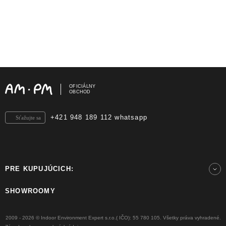
OFICIÁLNY
OBCHOD
+421 948 189 112 whatsapp
Sťažujte sa
PRE KUPUJÚCICH:
SHOWROOMY
2009 - 2026 © Indoor Environment Expert s.r.o.( IČO): 55 780 105. Všetky práva vyhradené.