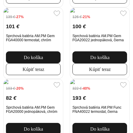
139
€
-27%
126
€
-21%
101
€
100
€
Sprchová batéria AM.PM Gem
Sprchová batéria AM.PM Gem
FGA40000 termostat, chróm
FGA20022 jednopáková, čierna
Do košíka
Do košíka
Kúpiť teraz
Kúpiť teraz
103
€
-20%
322
€
-40%
82
€
193
€
Sprchová batéria AM.PM Gem
Sprchová batéria AM.PM Func
FGA20000 jednopáková, chróm
FNA40022 termostat, čierna
Do košíka
Do košíka