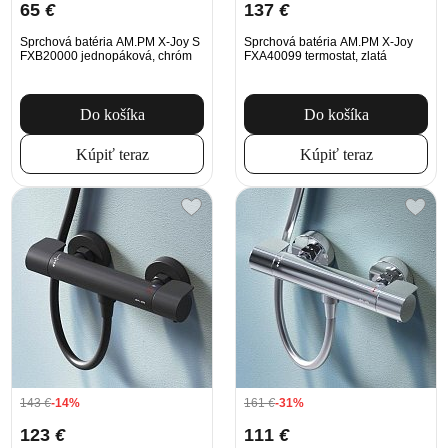
65
€
137
€
Sprchová batéria AM.PM X-Joy S
Sprchová batéria AM.PM X-Joy
FXB20000 jednopáková, chróm
FXA40099 termostat, zlatá
Do košíka
Do košíka
Kúpiť teraz
Kúpiť teraz
143
€
-14%
161
€
-31%
123
€
111
€