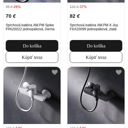
95
€
-26%
131
€
-37%
70
€
82
€
Sprchová batéria AM.PM Spike
Sprchová batéria AM.PM X-Joy
FPA20022 jednopáková, čierna
FXA20099 jednopáková, zlatá
Do košíka
Do košíka
Kúpiť teraz
Kúpiť teraz