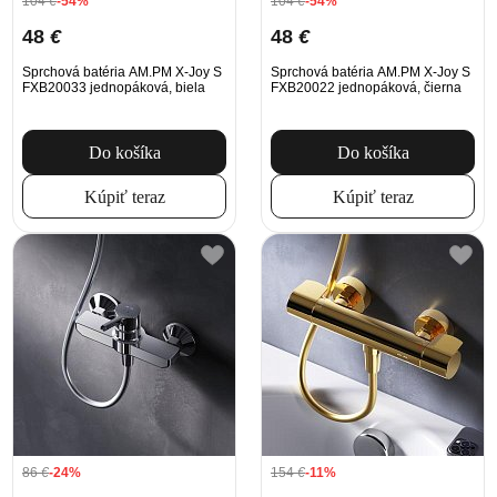
104
€
-54%
104
€
-54%
48
€
48
€
Sprchová batéria AM.PM X-Joy S
Sprchová batéria AM.PM X-Joy S
FXB20033 jednopáková, biela
FXB20022 jednopáková, čierna
Do košíka
Do košíka
Kúpiť teraz
Kúpiť teraz
86
€
-24%
154
€
-11%