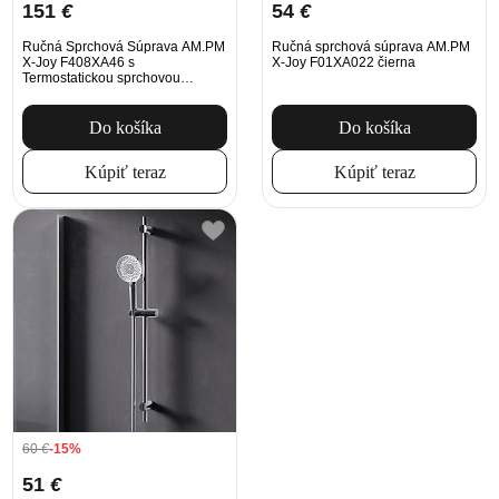
151
€
54
€
Ručná Sprchová Súprava AM.PM
Ručná sprchová súprava AM.PM
X-Joy F408XA46 s
X-Joy F01XA022 čierna
Termostatickou sprchovou
batériou, chróm
Do košíka
Do košíka
Kúpiť teraz
Kúpiť teraz
60
€
-15%
51
€