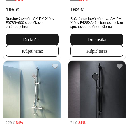
240
€
-19%
275
€
-41%
195
€
162
€
Sprchový systém AM.PM X-Joy
Ručná sprchová súprava AM.PM
F0785A600 s poličkovou
X-Joy F428XA46 s termostatickou
batériou, chróm
sprchovou batériou, čierna
Do košíka
Do košíka
Kúpiť teraz
Kúpiť teraz
229
€
-34%
71
€
-24%