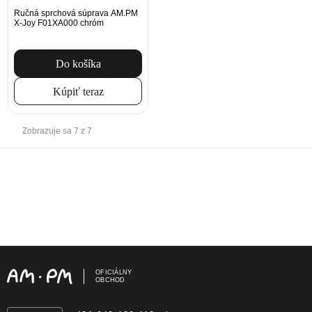
Ručná sprchová súprava AM.PM
X-Joy F01XA000 chróm
Do košíka
Kúpiť teraz
Zobrazuje sa 7 z 7
OFICIÁLNY
OBCHOD