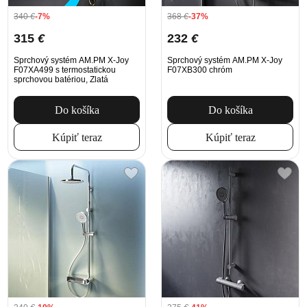
340
€
-7%
368
€
-37%
315
€
232
€
Sprchový systém AM.PM X-Joy
Sprchový systém AM.PM X-Joy
F07XA499 s termostatickou
F07XB300 chróm
sprchovou batériou, Zlatá
Do košíka
Do košíka
Kúpiť teraz
Kúpiť teraz