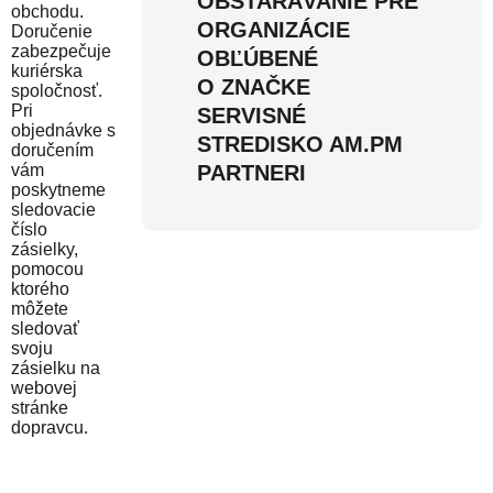
OBSTARÁVANIE PRE
obchodu.
ORGANIZÁCIE
Doručenie
zabezpečuje
OBĽÚBENÉ
kuriérska
O ZNAČKE
spoločnosť.
Pri
SERVISNÉ
objednávke s
STREDISKO AM.PM
doručením
vám
PARTNERI
poskytneme
sledovacie
číslo
zásielky,
pomocou
ktorého
môžete
sledovať
svoju
zásielku na
webovej
stránke
dopravcu.