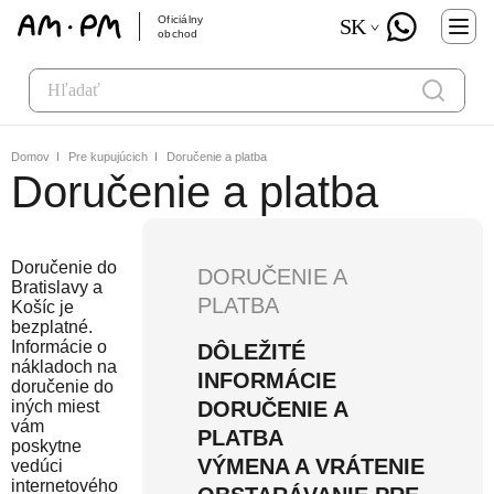
Oficiálny
SK
obchod
Domov
Pre kupujúcich
Doručenie a platba
Doručenie a platba
Doručenie do
DORUČENIE A
Bratislavy a
PLATBA
Košíc je
bezplatné.
Informácie o
DÔLEŽITÉ
nákladoch na
INFORMÁCIE
doručenie do
iných miest
DORUČENIE A
vám
PLATBA
poskytne
VÝMENA A VRÁTENIE
vedúci
internetového