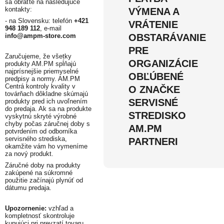
sa obráťte na nasledujúce
kontakty:
VÝMENA A
- na Slovensku: telefón
+421
VRÁTENIE
948 189 112
, e-mail
info@ampm-store.com
OBSTARÁVANIE
PRE
Zaručujeme, že všetky
ORGANIZÁCIE
produkty AM.PM spĺňajú
najprísnejšie priemyselné
OBĽÚBENÉ
predpisy a normy. AM.PM
Centrá kontroly kvality v
O ZNAČKE
továrňach dôkladne skúmajú
SERVISNÉ
produkty pred ich uvoľnením
do predaja. Ak sa na produkte
STREDISKO
vyskytnú skryté výrobné
chyby počas záručnej doby s
AM.PM
potvrdením od odborníka
servisného strediska,
PARTNERI
okamžite vám ho vymeníme
za nový produkt.
Záručné doby na produkty
zakúpené na súkromné ​​
použitie začínajú plynúť od
dátumu predaja.
Upozornenie:
vzhľad a
kompletnosť skontroluje
kupujúci pri prevzatí tovaru.