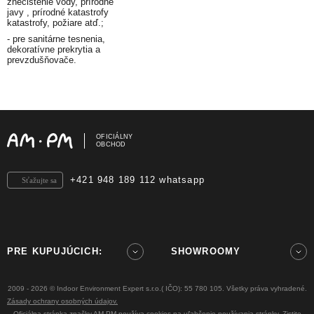
znečistenie vody, prírodné
javy , prírodné katastrofy
katastrofy, požiare atď.;
- pre sanitárne tesnenia,
dekoratívne prekrytia a
prevzdušňovače.
OFICIÁLNY
OBCHOD
+421 948 189 112 whatsapp
Sťažujte sa
PRE KUPUJÚCICH:
SHOWROOMY
2009 - 2026 © Indoor Environment Expert s.r.o.( IČO): 55 780 105. Všetky práva vyhradené.
Zásady ochrany osobných údajov.
Oficiálna stránka značky AM.PM používa cookies na uľahčenie používania stránky. Zistite