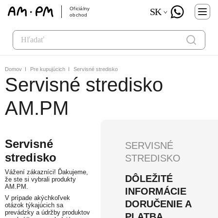
Oficiálny
SK
obchod
Domov
Pre kupujúcich
Servisné stredisko
Servisné stredisko
AM.PM
Servisné
SERVISNÉ
stredisko
STREDISKO
Vážení zákazníci! Ďakujeme,
DÔLEŽITÉ
že ste si vybrali produkty
AM.PM.
INFORMÁCIE
V prípade akýchkoľvek
DORUČENIE A
otázok týkajúcich sa
prevádzky a údržby produktov
PLATBA