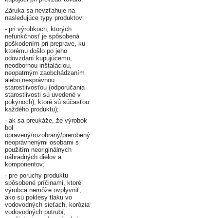
Záruka sa nevzťahuje na
nasledujúce typy produktov:
- pri výrobkoch, ktorých
nefunkčnosť je spôsobená
poškodením pri preprave, ku
ktorému došlo po jeho
odovzdaní kupujúcemu,
neodbornou inštaláciou,
neopatrným zaobchádzaním
alebo nesprávnou
starostlivosťou (odporúčania
starostlivosti sú uvedené v
pokynoch), ktoré sú súčasťou
každého produktu);
- ak sa preukáže, že výrobok
bol
opravený/rozobraný/prerobený
neoprávnenými osobami s
použitím neoriginálnych
náhradných dielov a
komponentov;
- pre poruchy produktu
spôsobené príčinami, ktoré
výrobca nemôže ovplyvniť,
ako sú poklesy tlaku vo
vodovodných sieťach, korózia
vodovodných potrubí,