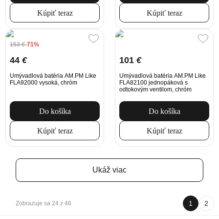
Kúpiť teraz
Kúpiť teraz
153
€
-71%
44
€
101
€
Umývadlová batéria AM.PM Like
Umývadlová batéria AM.PM Like
FLA92000 vysoká, chróm
FLA82100 jednopáková s
odtokovým ventilom, chróm
Do košíka
Do košíka
Kúpiť teraz
Kúpiť teraz
Ukáž viac
1
2
Zobrazuje sa 24 z 46