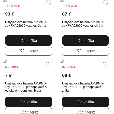
162
€
-43%
125
€
-30%
93
€
87
€
Umývadlová batéria AM.PM X-
Umývadlová batéria AM.PM X-
Joy FXA92022 vysoká, čierna
Joy FXA92000 vysoká, chróm
Do košíka
Do košíka
Kúpiť teraz
Kúpiť teraz
68
€
-90%
82
€
-16%
7
€
69
€
Umývadlová batéria AM.PM X-
Umývadlová batéria AM.PM X-
Joy FXA82133 jednopáková s
Joy FXA02199 jednopáková,
odtokovým ventilom, biela
zlatá
Do košíka
Do košíka
Kúpiť teraz
Kúpiť teraz