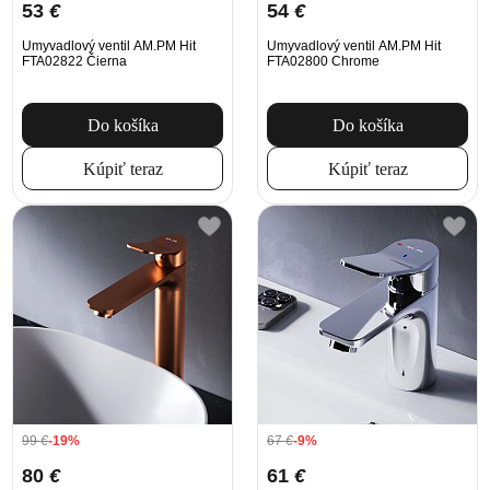
53
€
54
€
Umyvadlový ventil AM.PM Hit
Umyvadlový ventil AM.PM Hit
FTA02822 Čierna
FTA02800 Chrome
Do košíka
Do košíka
Kúpiť teraz
Kúpiť teraz
99
€
-19%
67
€
-9%
80
€
61
€