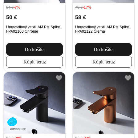
54
€
-7%
70
€
-17%
50
€
58
€
Umyvadlový ventil AM.PM Spike
Umyvadlový ventil AM.PM Spike
FPA02100 Chrome
FPA02122 Čierna
Do košíka
Do košíka
Kúpiť teraz
Kúpiť teraz