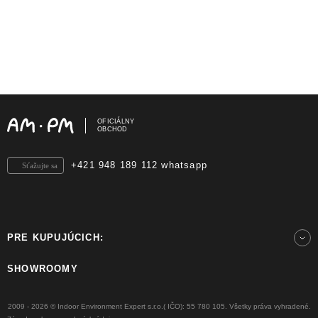
OFICIÁLNY
OBCHOD
+421 948 189 112 whatsapp
Sťažujte sa
PRE KUPUJÚCICH:
SHOWROOMY
2009 - 2026 © Indoor Environment Expert s.r.o.( IČO): 55 780 105. Všetky práva vyhradené.