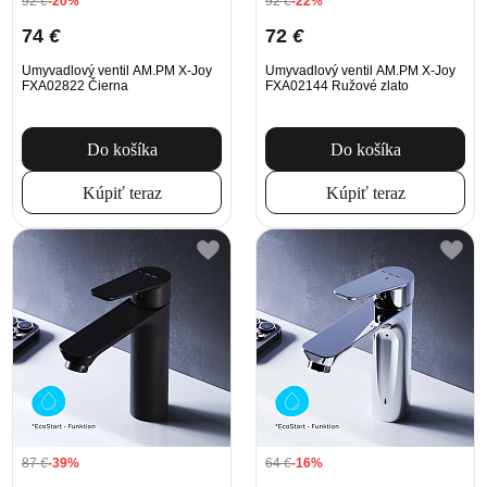
92
€
-20%
92
€
-22%
74
€
72
€
Umyvadlový ventil AM.PM X-Joy
Umyvadlový ventil AM.PM X-Joy
FXA02822 Čierna
FXA02144 Ružové zlato
Do košíka
Do košíka
Kúpiť teraz
Kúpiť teraz
87
€
-39%
64
€
-16%