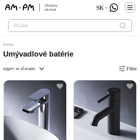
Oficiálny
SK
obchod
Domov
Umývadlové batérie
Filtre
najprv so zľavami