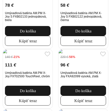
78
€
58
€
Umývadlová batéria AM.PM X-
Umývadlová batéria AM.PM X-
Joy S FXB02133 jednopáková,
Joy S FXB02122 jednopáková,
biela
čierna
Do košíka
Do košíka
Kúpiť teraz
Kúpiť teraz
140
€
-21%
220
€
-56%
111
€
96
€
Umývadlová batéria AM.PM X-
Umývadlová batéria AM.PM X-
Joy FXT02500 TouchReel, chróm
Joy FXA92099 vysoká, zlatá
Do košíka
Do košíka
Kúpiť teraz
Kúpiť teraz