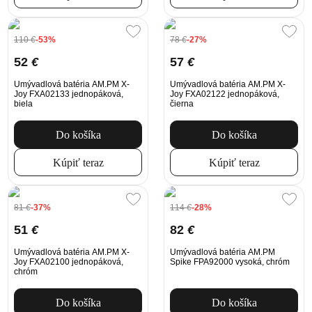
110
€
-53%
78
€
-27%
52
€
57
€
Umývadlová batéria AM.PM X-
Umývadlová batéria AM.PM X-
Joy FXA02133 jednopáková,
Joy FXA02122 jednopáková,
biela
čierna
Do košíka
Do košíka
Kúpiť teraz
Kúpiť teraz
81
€
-37%
114
€
-28%
51
€
82
€
Umývadlová batéria AM.PM X-
Umývadlová batéria AM.PM
Joy FXA02100 jednopáková,
Spike FPA92000 vysoká, chróm
chróm
Do košíka
Do košíka