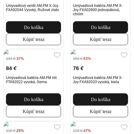
Umyvadlový ventil AM.PM X-Joy
Umývadlová batéria AM.PM X-
FXA92044 Vysoký, Ružové zlato
Joy FXA02800 jednopáková,
chróm
Do košíka
Do košíka
Kúpiť teraz
Kúpiť teraz
134
€
-37%
162
€
-53%
84
€
76
€
Umývadlová batéria AM.PM Hit
Umývadlová batéria AM.PM X-
FTA92022 vysoká, čierna
Joy FXA92033 vysoká, biela
Do košíka
Do košíka
Kúpiť teraz
Kúpiť teraz
110
€
-29%
110
€
-47%