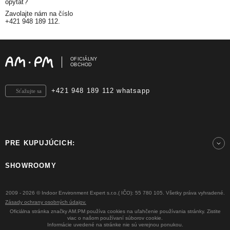
opýtať?
Zavolajte nám na číslo
+421 948 189 112.
OFICIÁLNY
OBCHOD
+421 948 189 112 whatsapp
Sťažujte sa
PRE KUPUJÚCICH:
SHOWROOMY
2009 - 2026 © Indoor Environment Expert s.r.o.( IČO): 55 780 105. Všetky práva vyhradené.
Zásady ochrany osobných údajov.
Oficiálna stránka značky AM.PM používa cookies na uľahčenie používania stránky. Zistite
viac o našom používaní súborov cookie.
Informácie uvedené na stránke nie sú verejnou ponukou.