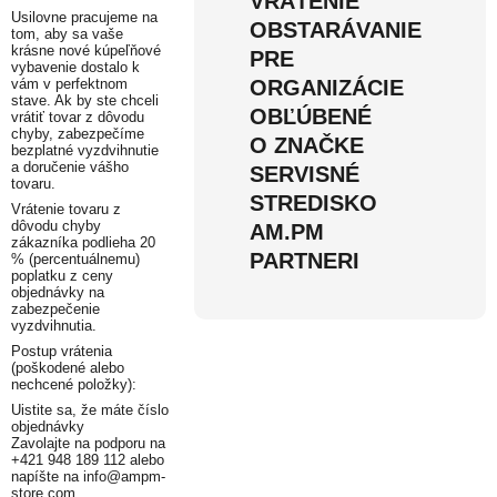
VRÁTENIE
Usilovne pracujeme na
OBSTARÁVANIE
tom, aby sa vaše
krásne nové kúpeľňové
PRE
vybavenie dostalo k
vám v perfektnom
ORGANIZÁCIE
stave. Ak by ste chceli
OBĽÚBENÉ
vrátiť tovar z dôvodu
chyby, zabezpečíme
O ZNAČKE
bezplatné vyzdvihnutie
a doručenie vášho
SERVISNÉ
tovaru.
STREDISKO
Vrátenie tovaru z
dôvodu chyby
AM.PM
zákazníka podlieha 20
PARTNERI
% (percentuálnemu)
poplatku z ceny
objednávky na
zabezpečenie
vyzdvihnutia.
Postup vrátenia
(poškodené alebo
nechcené položky):
Uistite sa, že máte číslo
objednávky
Zavolajte na podporu na
+421 948 189 112 alebo
napíšte na info@ampm-
store.com