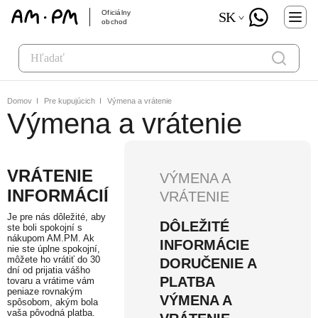
Oficiálny
SK
obchod
Domov
Pre kupujúcich
Výmena a vrátenie
Výmena a vrátenie
VRÁTENIE
VÝMENA A
INFORMÁCIÍ
VRÁTENIE
Je pre nás dôležité, aby
DÔLEŽITÉ
ste boli spokojní s
nákupom AM.PM. Ak
INFORMÁCIE
nie ste úplne spokojní,
môžete ho vrátiť do 30
DORUČENIE A
dní od prijatia vášho
PLATBA
tovaru a vrátime vám
peniaze rovnakým
VÝMENA A
spôsobom, akým bola
vaša pôvodná platba.