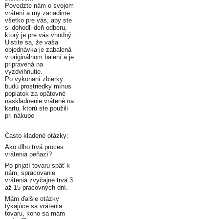
Povedzte nám o svojom
vrátení a my zariadime
všetko pre vás, aby ste
si dohodli deň odberu,
ktorý je pre vás vhodný.
Uistite sa, že vaša
objednávka je zabalená
v originálnom balení a je
pripravená na
vyzdvihnutie.
Po vykonaní zbierky
budú prostriedky mínus
poplatok za opätovné
naskladnenie vrátené na
kartu, ktorú ste použili
pri nákupe
Často kladené otázky:
Ako dlho trvá proces
vrátenia peňazí?
Po prijatí tovaru späť k
nám, spracovanie
vrátenia zvyčajne trvá 3
až 15 pracovných dní.
Mám ďalšie otázky
týkajúce sa vrátenia
tovaru, koho sa mám