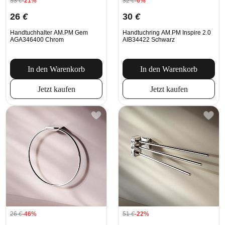
33
€
-21%
32
€
-6%
26
€
30
€
Handtuchhalter AM.PM Gem
Handtuchring AM.PM Inspire 2.0
AGA346400 Chrom
AIB34422 Schwarz
In den Warenkorb
In den Warenkorb
Jetzt kaufen
Jetzt kaufen
26
€
-46%
51
€
-22%