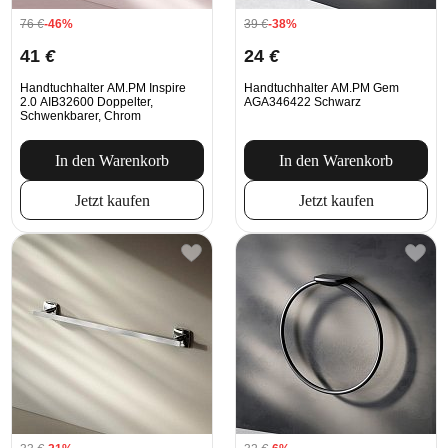
76
€
-46%
39
€
-38%
41
€
24
€
Handtuchhalter AM.PM Inspire
Handtuchhalter AM.PM Gem
2.0 AIB32600 Doppelter,
AGA346422 Schwarz
Schwenkbarer, Chrom
In den Warenkorb
In den Warenkorb
Jetzt kaufen
Jetzt kaufen