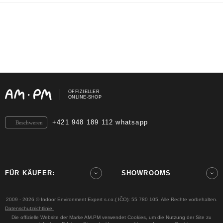
OFFIZIELLER
ONLINE-SHOP
+421 948 189 112 whatsapp
Beschweren
FÜR KÄUFER:
SHOWROOMS
2009 - 2026 © Indoor Environment Expert s.r.o.( IČO): 55 780 105. Alle Rechte vorbehalten.
Datenschutzrichtlinie.
Die offizielle Website der Marke AM.PM verwendet Cookies, um die Nutzung der Site zu