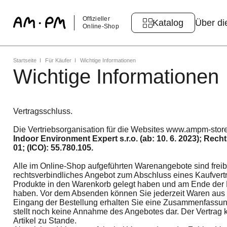
Offizieller
Katalog
Über di
Online-Shop
Startseite
Für Käufer
Wichtige Informationen
Wichtige Informationen
Vertragsschluss.
Die Vertriebsorganisation für die Websites www.ampm-sto
Indoor Environment Expert s.r.o. (ab: 10. 6. 2023); Rech
01; (ICO): 55.780.105.
Alle im Online-Shop aufgeführten Warenangebote sind frei
rechtsverbindliches Angebot zum Abschluss eines Kaufvert
Produkte in den Warenkorb gelegt haben und am Ende der Bes
haben. Vor dem Absenden können Sie jederzeit Waren aus
Eingang der Bestellung erhalten Sie eine Zusammenfassung 
stellt noch keine Annahme des Angebotes dar. Der Vertrag k
Artikel zu Stande.