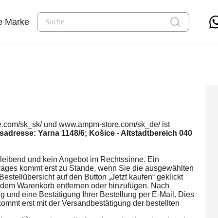
e Marke
re.com/sk_sk/ und www.ampm-store.com/sk_de/ ist
tsadresse: Yarna 1148/6; Košice - Altstadtbereich 040
bleibend und kein Angebot im Rechtssinne. Ein
rages kommt erst zu Stande, wenn Sie die ausgewählten
tellübersicht auf den Button „Jetzt kaufen“ geklickt
 dem Warenkorb entfernen oder hinzufügen. Nach
und eine Bestätigung Ihrer Bestellung per E-Mail. Dies
ommt erst mit der Versandbestätigung der bestellten