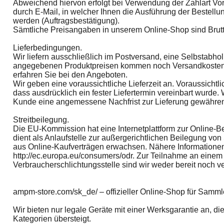
Abweichend hiervon erfolgt bei Verwendung der Zahlart V
durch E-Mail, in welcher Ihnen die Ausführung der Bestellun
werden (Auftragsbestätigung).
Sämtliche Preisangaben in unserem Online-Shop sind Brutto
Lieferbedingungen.
Wir liefern ausschließlich im Postversand, eine Selbstabhol
angegebenen Produktpreisen kommen noch Versandkosten h
erfahren Sie bei den Angeboten.
Wir geben eine voraussichtliche Lieferzeit an. Voraussichtlic
dass ausdrücklich ein fester Liefertermin vereinbart wurde. 
Kunde eine angemessene Nachfrist zur Lieferung gewähre
Streitbeilegung.
Die EU-Kommission hat eine Internetplattform zur Online-Be
dient als Anlaufstelle zur außergerichtlichen Beilegung von S
aus Online-Kaufverträgen erwachsen. Nähere Informationen
http://ec.europa.eu/consumers/odr. Zur Teilnahme an einem 
Verbraucherschlichtungsstelle sind wir weder bereit noch ver
ampm-store.com/sk_de/ – offizieller Online-Shop für Samml
Wir bieten nur legale Geräte mit einer Werksgarantie an, di
Kategorien übersteigt.