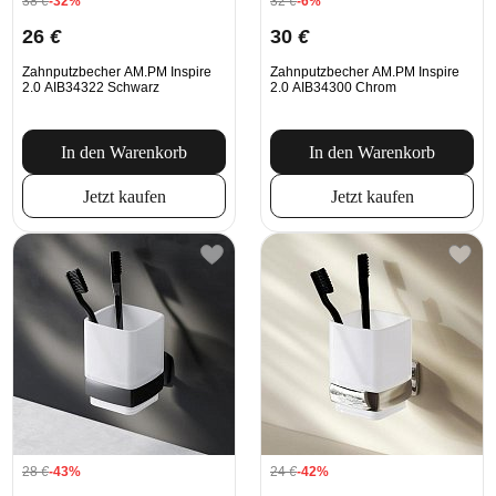
38
€
-32%
32
€
-6%
26
€
30
€
Zahnputzbecher AM.PM Inspire
Zahnputzbecher AM.PM Inspire
2.0 AIB34322 Schwarz
2.0 AIB34300 Chrom
In den Warenkorb
In den Warenkorb
Jetzt kaufen
Jetzt kaufen
28
€
-43%
24
€
-42%