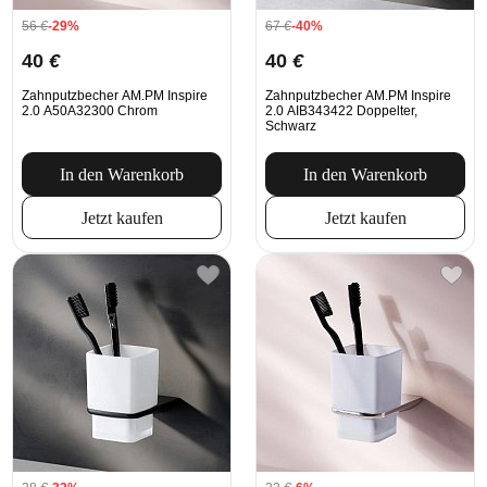
56
€
-29%
67
€
-40%
40
€
40
€
Zahnputzbecher AM.PM Inspire
Zahnputzbecher AM.PM Inspire
2.0 A50A32300 Chrom
2.0 AIB343422 Doppelter,
Schwarz
In den Warenkorb
In den Warenkorb
Jetzt kaufen
Jetzt kaufen