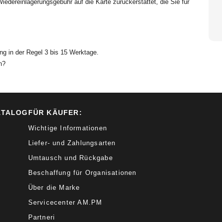
edereinlagerungsgebühr auf die Karte zurückerstattet, die Sie für
ung in der Regel 3 bis 15 Werktage.
n?
ATALOG
FÜR KÄUFER:
Wichtige Informationen
Liefer- und Zahlungsarten
Umtausch und Rückgabe
Beschaffung für Organisationen
Über die Marke
Servicecenter AM.PM
Partneri