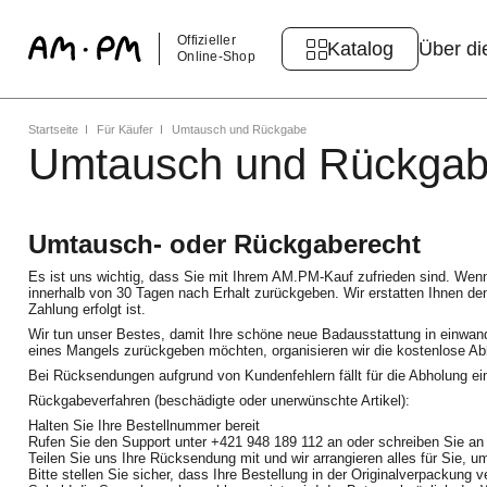
Offizieller
Katalog
Über di
Online-Shop
Startseite
Für Käufer
Umtausch und Rückgabe
Umtausch und Rückga
Umtausch- oder Rückgaberecht
Es ist uns wichtig, dass Sie mit Ihrem AM.PM-Kauf zufrieden sind. Wenn 
innerhalb von 30 Tagen nach Erhalt zurückgeben. Wir erstatten Ihnen den
Zahlung erfolgt ist.
Wir tun unser Bestes, damit Ihre schöne neue Badausstattung in einwa
eines Mangels zurückgeben möchten, organisieren wir die kostenlose Ab
Bei Rücksendungen aufgrund von Kundenfehlern fällt für die Abholung ei
Rückgabeverfahren (beschädigte oder unerwünschte Artikel):
Halten Sie Ihre Bestellnummer bereit
Rufen Sie den Support unter +421 948 189 112 an oder schreiben Sie 
Teilen Sie uns Ihre Rücksendung mit und wir arrangieren alles für Sie, 
Bitte stellen Sie sicher, dass Ihre Bestellung in der Originalverpackung v