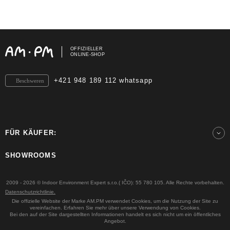
OFFIZIELLER
ONLINE-SHOP
+421 948 189 112 whatsapp
Beschweren
FÜR KÄUFER:
SHOWROOMS
2009 - 2026 © Indoor Environment Expert s.r.o.( IČO): 55 780 105. Alle Rechte vorbehalten.
Datenschutzrichtlinie.
Die offizielle Website der Marke AM.PM verwendet Cookies, um die Nutzung der Site zu
vereinfachen. Erfahren Sie mehr über unsere Verwendung von Cookies.
Bei den auf der Site dargestellten Informationen handelt es sich nicht um ein öffentliches
Angebot.