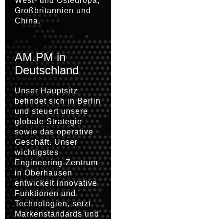
West- und Osteuropa,
Großbritannien und
China.
AM.PM in
Deutschland
Unser Hauptsitz
befindet sich in Berlin
und steuert unsere
globale Strategie
sowie das operative
Geschäft. Unser
wichtigstes
Engineering-Zentrum
in Oberhausen
entwickelt innovative
Funktionen und
Technologien, setzt
Markenstandards und