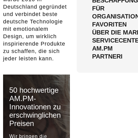
BESCHAFFUN
Deutschland gegründet
FÜR
und verbindet beste
ORGANISATIO
deutsche Technologie
FAVORITEN
mit emotionalem
ÜBER DIE MAR
Design, um wirklich
SERVICECENT
inspirierende Produkte
AM.PM
zu schaffen, die sich
PARTNERI
jeder leisten kann.
50 hochwertige
AM.PM-
Innovationen zu
erschwinglichen
Preisen
Wir bringen die