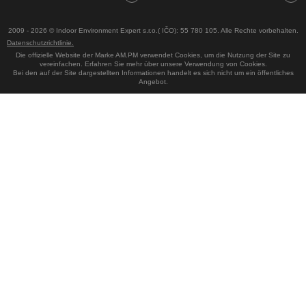
2009 - 2026 © Indoor Environment Expert s.r.o.( IČO): 55 780 105. Alle Rechte vorbehalten.
Datenschutzrichtlinie.
Die offizielle Website der Marke AM.PM verwendet Cookies, um die Nutzung der Site zu
vereinfachen. Erfahren Sie mehr über unsere Verwendung von Cookies.
Bei den auf der Site dargestellten Informationen handelt es sich nicht um ein öffentliches
Angebot.