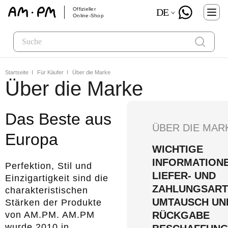
Offizieller
DE
Online-Shop
Startseite
Für Käufer
Über die Marke
Über die Marke
Das Beste aus
ÜBER DIE MAR
Europa
WICHTIGE
INFORMATION
Perfektion, Stil und
LIEFER- UND
Einzigartigkeit sind die
ZAHLUNGSART
charakteristischen
UMTAUSCH UN
Stärken der Produkte
von AM.PM. AM.PM
RÜCKGABE
wurde 2010 in